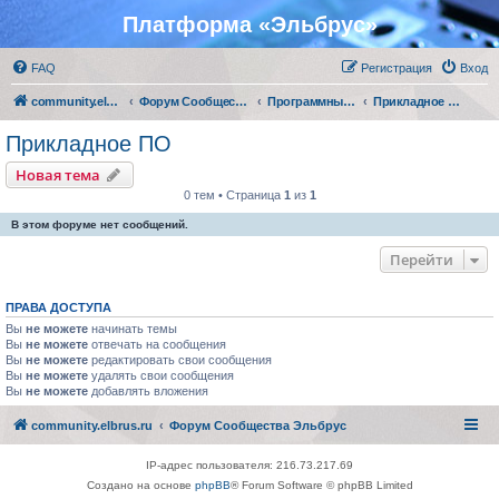
Платформа «Эльбрус»
FAQ
Регистрация
Вход
community.elbrus.ru
Форум Сообщества Эльбрус
Программные решения партнеров
Прикладное ПО
Прикладное ПО
Новая тема
0 тем • Страница
1
из
1
В этом форуме нет сообщений.
Перейти
ПРАВА ДОСТУПА
Вы
не можете
начинать темы
Вы
не можете
отвечать на сообщения
Вы
не можете
редактировать свои сообщения
Вы
не можете
удалять свои сообщения
Вы
не можете
добавлять вложения
community.elbrus.ru
Форум Сообщества Эльбрус
IP-адрес пользователя: 216.73.217.69
Создано на основе
phpBB
® Forum Software © phpBB Limited