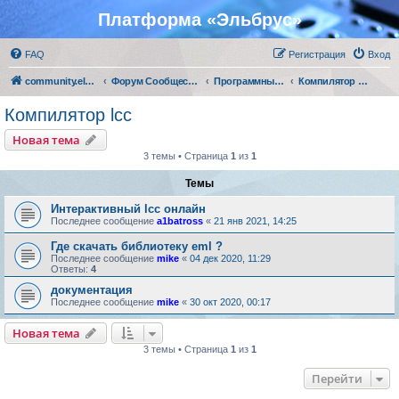
Платформа «Эльбрус»
FAQ
Регистрация
Вход
community.elbrus.ru
Форум Сообщества Эльбрус
Программные решения АО "МЦСТ"
Компилятор lcc
Компилятор lcc
Новая тема
3 темы • Страница
1
из
1
Темы
Интерактивный lcc онлайн
Последнее сообщение
a1batross
«
21 янв 2021, 14:25
Где скачать библиотеку eml ?
Последнее сообщение
mike
«
04 дек 2020, 11:29
Ответы:
4
документация
Последнее сообщение
mike
«
30 окт 2020, 00:17
Новая тема
3 темы • Страница
1
из
1
Перейти