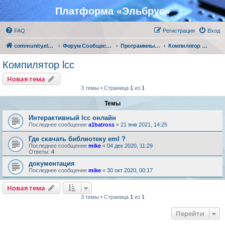
Платформа «Эльбрус»
FAQ
Регистрация
Вход
community.elbrus.ru
Форум Сообщества Эльбрус
Программные решения АО "МЦСТ"
Компилятор lcc
Компилятор lcc
Новая тема
3 темы • Страница
1
из
1
Темы
Интерактивный lcc онлайн
Последнее сообщение
a1batross
«
21 янв 2021, 14:25
Где скачать библиотеку eml ?
Последнее сообщение
mike
«
04 дек 2020, 11:29
Ответы:
4
документация
Последнее сообщение
mike
«
30 окт 2020, 00:17
Новая тема
3 темы • Страница
1
из
1
Перейти