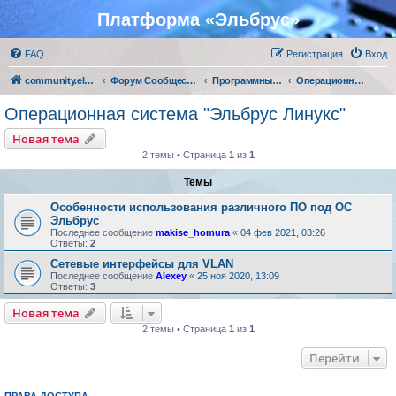
Платформа «Эльбрус»
FAQ
Регистрация
Вход
community.elbrus.ru
Форум Сообщества Эльбрус
Программные решения АО "МЦСТ"
Операционная система "Эльбрус Линукс"
Операционная система "Эльбрус Линукс"
Новая тема
2 темы • Страница
1
из
1
Темы
Особенности использования различного ПО под ОС
Эльбрус
Последнее сообщение
makise_homura
«
04 фев 2021, 03:26
Ответы:
2
Сетевые интерфейсы для VLAN
Последнее сообщение
Alexey
«
25 ноя 2020, 13:09
Ответы:
3
Новая тема
2 темы • Страница
1
из
1
Перейти