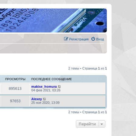
Регистрация
Вход
2 темы • Страница
1
из
1
ПРОСМОТРЫ
ПОСЛЕДНЕЕ СООБЩЕНИЕ
makise_homura
895613
04 фев 2021, 03:26
Alexey
97653
25 ноя 2020, 13:09
2 темы • Страница
1
из
1
Перейти