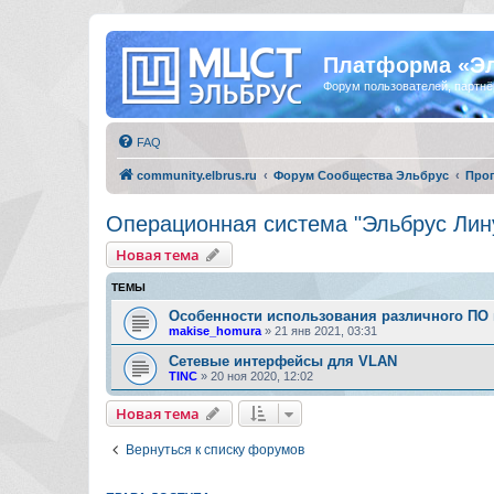
Платформа «Э
Форум пользователей, партнё
FAQ
community.elbrus.ru
Форум Сообщества Эльбрус
Про
Операционная система "Эльбрус Лин
Новая тема
ТЕМЫ
Особенности использования различного ПО
makise_homura
»
21 янв 2021, 03:31
Сетевые интерфейсы для VLAN
TINC
»
20 ноя 2020, 12:02
Новая тема
Вернуться к списку форумов