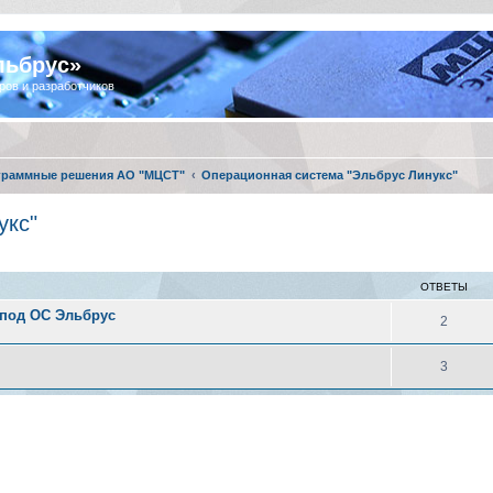
льбрус»
ров и разработчиков
граммные решения АО "МЦСТ"
Операционная система "Эльбрус Линукс"
укс"
ОТВЕТЫ
 под ОС Эльбрус
2
3