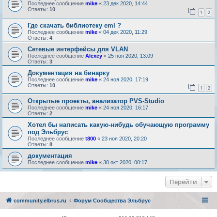
Последнее сообщение
mike
«
23 дек 2020, 14:44
Ответы:
10
1
2
Где скачать библиотеку eml ?
Последнее сообщение
mike
«
04 дек 2020, 11:29
Ответы:
4
Сетевые интерфейсы для VLAN
Последнее сообщение
Alexey
«
25 ноя 2020, 13:09
Ответы:
3
Документация на бинарку
Последнее сообщение
mike
«
24 ноя 2020, 17:19
Ответы:
10
1
2
Открытые проекты, анализатор PVS-Studio
Последнее сообщение
mike
«
24 ноя 2020, 16:17
Ответы:
2
Хотел бы написать какую-нибудь обучающую программу
под Эльбрус
Последнее сообщение
t800
«
23 ноя 2020, 20:20
Ответы:
8
документация
Последнее сообщение
mike
«
30 окт 2020, 00:17
Перейти
community.elbrus.ru
Форум Сообщества Эльбрус