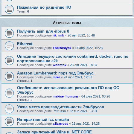
Пожелания по развитию ПО
Темы:
6
Активные темы
Получить asm для elbrus 8
Последнее сообщение
rik_mik
«
20 авг 2022, 16:48
Ethercat
Последнее сообщение
TheRoslyak
«
14 апр 2022, 15:23
Описание текущего состояния containerd, docker, runc по
портирование на e2k
Последнее сообщение
whitefox
«
23 авг 2021, 18:04
Amazon Lumberyard: порт под Эльбрус.
Последнее сообщение
mike
«
24 июл 2021, 12:37
Ответы:
1
Особенности использования различного ПО под ОС
Эльбрус
Последнее сообщение
makise_homura
«
04 фев 2021, 03:26
Ответы:
2
Узкие места производительности Эльбрусов
Последнее сообщение
Petrusso
«
22 янв 2021, 13:01
Интерактивный lcc онлайн
Последнее сообщение
a1batross
«
21 янв 2021, 14:25
Запуск приложений Wine и .NET CORE