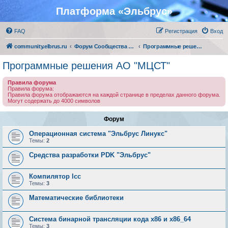
Платформа «Эльбрус»
FAQ
Регистрация
Вход
community.elbrus.ru
Форум Сообщества Эльбрус
Программные решения АО "МЦСТ"
Программные решения АО "МЦСТ"
Правила форума
Правила форума:
Правила форума отображаются на каждой странице в пределах данного форума.
Могут содержать до 4000 символов
Форум
Операционная система "Эльбрус Линукс"
Темы:
2
Средства разработки PDK "Эльбрус"
Компилятор lcc
Темы:
3
Математические библиотеки
Система бинарной трансляции кода х86 и х86_64
Темы:
3