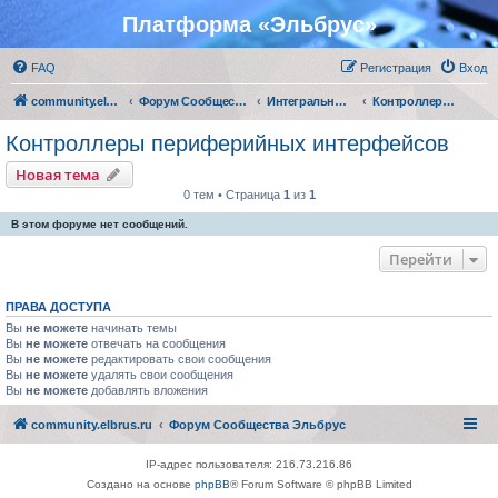
Платформа «Эльбрус»
FAQ
Регистрация
Вход
community.elbrus.ru
Форум Сообщества Эльбрус
Интегральные микросхемы АО "МЦСТ"
Контроллеры периферийных интерфейсов
Контроллеры периферийных интерфейсов
Новая тема
0 тем • Страница
1
из
1
В этом форуме нет сообщений.
Перейти
ПРАВА ДОСТУПА
Вы
не можете
начинать темы
Вы
не можете
отвечать на сообщения
Вы
не можете
редактировать свои сообщения
Вы
не можете
удалять свои сообщения
Вы
не можете
добавлять вложения
community.elbrus.ru
Форум Сообщества Эльбрус
IP-адрес пользователя: 216.73.216.86
Создано на основе
phpBB
® Forum Software © phpBB Limited