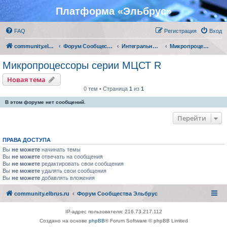
Платформа «Эльбрус»
FAQ
Регистрация
Вход
community.elbrus.ru
Форум Сообщества Эльбрус
Интегральные микросхемы АО "МЦСТ"
Микропроцессоры серии МЦСТ R
Микропроцессоры серии МЦСТ R
Новая тема
0 тем • Страница
1
из
1
В этом форуме нет сообщений.
Перейти
ПРАВА ДОСТУПА
Вы
не можете
начинать темы
Вы
не можете
отвечать на сообщения
Вы
не можете
редактировать свои сообщения
Вы
не можете
удалять свои сообщения
Вы
не можете
добавлять вложения
community.elbrus.ru
Форум Сообщества Эльбрус
IP-адрес пользователя: 216.73.217.112
Создано на основе
phpBB
® Forum Software © phpBB Limited