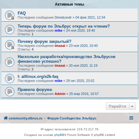
Активные темы
FAQ
Последнее сообщение
Dimelsondr
«
04 фев 2021, 12:34
Теперь форум по Эльбрус открыт на чтение?
Последнее сообщение
mike
«
24 ноя 2020, 19:40
Ответы:
1
Почему форум закрытый?
Последнее сообщение
imaxai
«
23 ноя 2020, 10:40
Ответы:
4
Насколько разработка/производство Эльбрусов
финансово успешно?
Последнее сообщение
imaxai
«
20 ноя 2020, 11:19
Ответы:
2
I: altlinux.org/e2k-faq
Последнее сообщение
mike
«
29 окт 2020, 23:02
Правила форума
Последнее сообщение
Admin
«
25 мар 2016, 16:57
Перейти
community.elbrus.ru
Форум Сообщества Эльбрус
IP-адрес пользователя: 216.73.217.78
Создано на основе
phpBB
® Forum Software © phpBB Limited