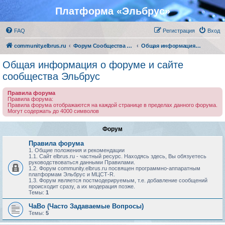
Платформа «Эльбрус»
FAQ
Регистрация
Вход
community.elbrus.ru
Форум Сообщества Эльбрус
Общая информация о форуме и сайте сообщества Эльбрус
Общая информация о форуме и сайте
сообщества Эльбрус
Правила форума
Правила форума:
Правила форума отображаются на каждой странице в пределах данного форума.
Могут содержать до 4000 символов
Форум
Правила форума
1. Общие положения и рекомендации
1.1. Сайт elbrus.ru - частный ресурс. Находясь здесь, Вы обязуетесь
руководствоваться данными Правилами.
1.2. Форум community.elbrus.ru посвящен программно-аппаратным
платформам Эльбрус и МЦСТ-R.
1.3. Форум является постмодерируемым, т.е. добавление сообщений
происходит сразу, а их модерация позже.
Темы:
1
ЧаВо (Часто Задаваемые Вопросы)
Темы:
5