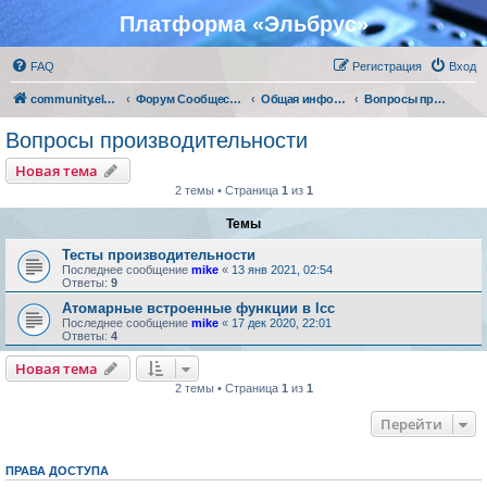
Платформа «Эльбрус»
FAQ
Регистрация
Вход
community.elbrus.ru
Форум Сообщества Эльбрус
Общая информация о платформах Эльбрус и МЦСТ-R
Вопросы производительности
Вопросы производительности
Новая тема
2 темы • Страница
1
из
1
Темы
Тесты производительности
Последнее сообщение
mike
«
13 янв 2021, 02:54
Ответы:
9
Атомарные встроенные функции в lcc
Последнее сообщение
mike
«
17 дек 2020, 22:01
Ответы:
4
Новая тема
2 темы • Страница
1
из
1
Перейти
ПРАВА ДОСТУПА