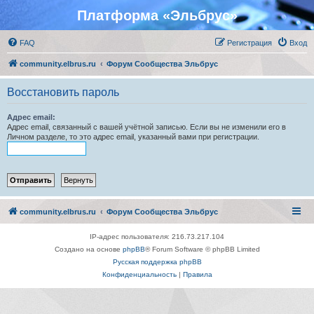
Платформа «Эльбрус»
FAQ
Регистрация
Вход
community.elbrus.ru
Форум Сообщества Эльбрус
Восстановить пароль
Адрес email:
Адрес email, связанный с вашей учётной записью. Если вы не изменили его в
Личном разделе, то это адрес email, указанный вами при регистрации.
community.elbrus.ru
Форум Сообщества Эльбрус
IP-адрес пользователя: 216.73.217.104
Создано на основе
phpBB
® Forum Software © phpBB Limited
Русская поддержка phpBB
Конфиденциальность
|
Правила