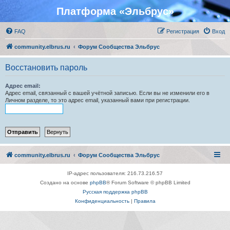
Платформа «Эльбрус»
FAQ
Регистрация
Вход
community.elbrus.ru
Форум Сообщества Эльбрус
Восстановить пароль
Адрес email:
Адрес email, связанный с вашей учётной записью. Если вы не изменили его в
Личном разделе, то это адрес email, указанный вами при регистрации.
community.elbrus.ru
Форум Сообщества Эльбрус
IP-адрес пользователя: 216.73.216.57
Создано на основе
phpBB
® Forum Software © phpBB Limited
Русская поддержка phpBB
Конфиденциальность
|
Правила