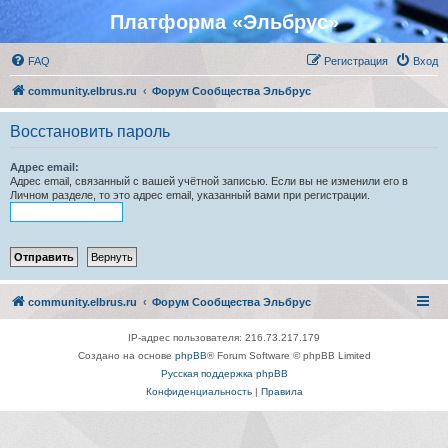
Платформа «Эльбрус»
FAQ
Регистрация
Вход
community.elbrus.ru
Форум Сообщества Эльбрус
Восстановить пароль
Адрес email:
Адрес email, связанный с вашей учётной записью. Если вы не изменили его в
Личном разделе, то это адрес email, указанный вами при регистрации.
community.elbrus.ru
Форум Сообщества Эльбрус
IP-адрес пользователя: 216.73.217.179
Создано на основе
phpBB
® Forum Software © phpBB Limited
Русская поддержка phpBB
Конфиденциальность
|
Правила