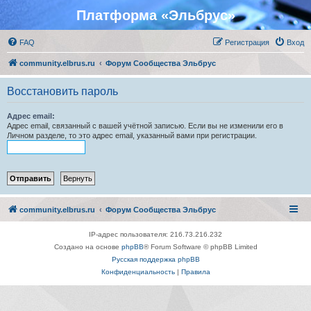
Платформа «Эльбрус»
FAQ
Регистрация
Вход
community.elbrus.ru
Форум Сообщества Эльбрус
Восстановить пароль
Адрес email:
Адрес email, связанный с вашей учётной записью. Если вы не изменили его в
Личном разделе, то это адрес email, указанный вами при регистрации.
community.elbrus.ru
Форум Сообщества Эльбрус
IP-адрес пользователя: 216.73.216.232
Создано на основе
phpBB
® Forum Software © phpBB Limited
Русская поддержка phpBB
Конфиденциальность
|
Правила