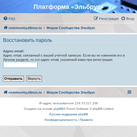
Платформа «Эльбрус»
FAQ
Регистрация
Вход
community.elbrus.ru
Форум Сообщества Эльбрус
Восстановить пароль
Адрес email:
Адрес email, связанный с вашей учётной записью. Если вы не изменили его в
Личном разделе, то это адрес email, указанный вами при регистрации.
community.elbrus.ru
Форум Сообщества Эльбрус
IP-адрес пользователя: 216.73.217.106
Создано на основе
phpBB
® Forum Software © phpBB Limited
Русская поддержка phpBB
Конфиденциальность
|
Правила