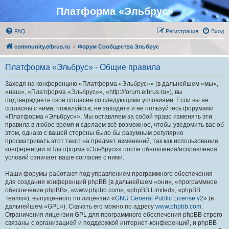
Платформа «Эльбрус»
FAQ
Регистрация
Вход
community.elbrus.ru
Форум Сообщества Эльбрус
Платформа «Эльбрус» - Общие правила
Заходя на конференцию «Платформа «Эльбрус»» (в дальнейшем «мы»,
«наш», «Платформа «Эльбрус»», «http://forum.elbrus.ru»), вы
подтверждаете своё согласие со следующими условиями. Если вы не
согласны с ними, пожалуйста, не заходите и не пользуйтесь форумами
«Платформа «Эльбрус»». Мы оставляем за собой право изменять эти
правила в любое время и сделаем всё возможное, чтобы уведомить вас об
этом, однако с вашей стороны было бы разумным регулярно
просматривать этот текст на предмет изменений, так как использование
конференции «Платформа «Эльбрус»» после обновления/исправления
условий означает ваше согласие с ними.
Наши форумы работают под управлением программного обеспечения
для создания конференций phpBB (в дальнейшем «они», «программное
обеспечение phpBB», «www.phpbb.com», «phpBB Limited», «phpBB
Teams»), выпущенного по лицензии «
GNU General Public License v2
» (в
дальнейшем «GPL»). Скачать его можно по адресу
www.phpbb.com
.
Ограничения лицензии GPL для программного обеспечения phpBB строго
связаны с организацией и поддержкой интернет-конференций, и phpBB