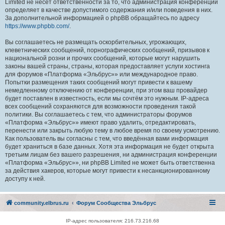
Limited не несёт ответственности за то, что администрация конференций
определяет в качестве допустимого содержания и/или поведения в них.
За дополнительной информацией о phpBB обращайтесь по адресу
https://www.phpbb.com/
.
Вы соглашаетесь не размещать оскорбительных, угрожающих,
клеветнических сообщений, порнографических сообщений, призывов к
национальной розни и прочих сообщений, которые могут нарушить
законы вашей страны, страны, которая предоставляет услуги хостинга
для форумов «Платформа «Эльбрус»» или международное право.
Попытки размещения таких сообщений могут привести к вашему
немедленному отключению от конференции, при этом ваш провайдер
будет поставлен в известность, если мы сочтём это нужным. IP-адреса
всех сообщений сохраняются для возможности проведения такой
политики. Вы соглашаетесь с тем, что администраторы форумов
«Платформа «Эльбрус»» имеют право удалить, отредактировать,
перенести или закрыть любую тему в любое время по своему усмотрению.
Как пользователь вы согласны с тем, что введённая вами информация
будет храниться в базе данных. Хотя эта информация не будет открыта
третьим лицам без вашего разрешения, ни администрация конференции
«Платформа «Эльбрус»», ни phpBB Limited не может быть ответственна
за действия хакеров, которые могут привести к несанкционированному
доступу к ней.
community.elbrus.ru
Форум Сообщества Эльбрус
IP-адрес пользователя: 216.73.216.68