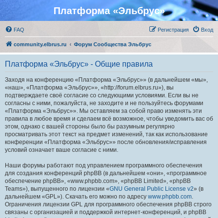
Платформа «Эльбрус»
FAQ
Регистрация
Вход
community.elbrus.ru
Форум Сообщества Эльбрус
Платформа «Эльбрус» - Общие правила
Заходя на конференцию «Платформа «Эльбрус»» (в дальнейшем «мы»,
«наш», «Платформа «Эльбрус»», «http://forum.elbrus.ru»), вы
подтверждаете своё согласие со следующими условиями. Если вы не
согласны с ними, пожалуйста, не заходите и не пользуйтесь форумами
«Платформа «Эльбрус»». Мы оставляем за собой право изменять эти
правила в любое время и сделаем всё возможное, чтобы уведомить вас об
этом, однако с вашей стороны было бы разумным регулярно
просматривать этот текст на предмет изменений, так как использование
конференции «Платформа «Эльбрус»» после обновления/исправления
условий означает ваше согласие с ними.
Наши форумы работают под управлением программного обеспечения
для создания конференций phpBB (в дальнейшем «они», «программное
обеспечение phpBB», «www.phpbb.com», «phpBB Limited», «phpBB
Teams»), выпущенного по лицензии «
GNU General Public License v2
» (в
дальнейшем «GPL»). Скачать его можно по адресу
www.phpbb.com
.
Ограничения лицензии GPL для программного обеспечения phpBB строго
связаны с организацией и поддержкой интернет-конференций, и phpBB