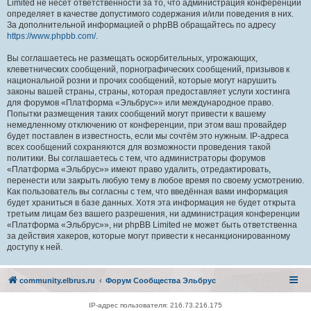
Limited не несёт ответственности за то, что администрация конференций
определяет в качестве допустимого содержания и/или поведения в них.
За дополнительной информацией о phpBB обращайтесь по адресу
https://www.phpbb.com/
.
Вы соглашаетесь не размещать оскорбительных, угрожающих,
клеветнических сообщений, порнографических сообщений, призывов к
национальной розни и прочих сообщений, которые могут нарушить
законы вашей страны, страны, которая предоставляет услуги хостинга
для форумов «Платформа «Эльбрус»» или международное право.
Попытки размещения таких сообщений могут привести к вашему
немедленному отключению от конференции, при этом ваш провайдер
будет поставлен в известность, если мы сочтём это нужным. IP-адреса
всех сообщений сохраняются для возможности проведения такой
политики. Вы соглашаетесь с тем, что администраторы форумов
«Платформа «Эльбрус»» имеют право удалить, отредактировать,
перенести или закрыть любую тему в любое время по своему усмотрению.
Как пользователь вы согласны с тем, что введённая вами информация
будет храниться в базе данных. Хотя эта информация не будет открыта
третьим лицам без вашего разрешения, ни администрация конференции
«Платформа «Эльбрус»», ни phpBB Limited не может быть ответственна
за действия хакеров, которые могут привести к несанкционированному
доступу к ней.
community.elbrus.ru
Форум Сообщества Эльбрус
IP-адрес пользователя: 216.73.216.175