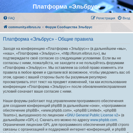
Платформа «Эльбрус»
FAQ
Регистрация
Вход
community.elbrus.ru
Форум Сообщества Эльбрус
Платформа «Эльбрус» - Общие правила
Заходя на конференцию «Платформа «Эльбрус»» (в дальнейшем «мы»,
«наш», «Платформа «Эльбрус»», «http://forum.elbrus.ru»), вы
подтверждаете своё согласие со следующими условиями. Если вы не
согласны с ними, пожалуйста, не заходите и не пользуйтесь форумами
«Платформа «Эльбрус»». Мы оставляем за собой право изменять эти
правила в любое время и сделаем всё возможное, чтобы уведомить вас об
этом, однако с вашей стороны было бы разумным регулярно
просматривать этот текст на предмет изменений, так как использование
конференции «Платформа «Эльбрус»» после обновления/исправления
условий означает ваше согласие с ними.
Наши форумы работают под управлением программного обеспечения
для создания конференций phpBB (в дальнейшем «они», «программное
обеспечение phpBB», «www.phpbb.com», «phpBB Limited», «phpBB
Teams»), выпущенного по лицензии «
GNU General Public License v2
» (в
дальнейшем «GPL»). Скачать его можно по адресу
www.phpbb.com
.
Ограничения лицензии GPL для программного обеспечения phpBB строго
связаны с организацией и поддержкой интернет-конференций, и phpBB