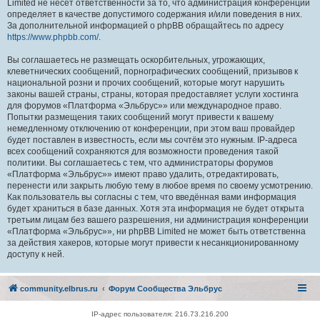
Limited не несёт ответственности за то, что администрация конференций
определяет в качестве допустимого содержания и/или поведения в них.
За дополнительной информацией о phpBB обращайтесь по адресу
https://www.phpbb.com/
.
Вы соглашаетесь не размещать оскорбительных, угрожающих,
клеветнических сообщений, порнографических сообщений, призывов к
национальной розни и прочих сообщений, которые могут нарушить
законы вашей страны, страны, которая предоставляет услуги хостинга
для форумов «Платформа «Эльбрус»» или международное право.
Попытки размещения таких сообщений могут привести к вашему
немедленному отключению от конференции, при этом ваш провайдер
будет поставлен в известность, если мы сочтём это нужным. IP-адреса
всех сообщений сохраняются для возможности проведения такой
политики. Вы соглашаетесь с тем, что администраторы форумов
«Платформа «Эльбрус»» имеют право удалить, отредактировать,
перенести или закрыть любую тему в любое время по своему усмотрению.
Как пользователь вы согласны с тем, что введённая вами информация
будет храниться в базе данных. Хотя эта информация не будет открыта
третьим лицам без вашего разрешения, ни администрация конференции
«Платформа «Эльбрус»», ни phpBB Limited не может быть ответственна
за действия хакеров, которые могут привести к несанкционированному
доступу к ней.
community.elbrus.ru
Форум Сообщества Эльбрус
IP-адрес пользователя: 216.73.216.200