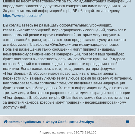
Limited не несёт ответственности за то, что администрация конференций
определяет в качестве допустимого содержания и/или поведения в них.
За дополнительной информацией о phpBB обращайтесь по адресу
https://www.phpbb.com/
.
Вы соглашаетесь не размещать оскорбительных, угрожающих,
клеветнических сообщений, порнографических сообщений, призывов к
национальной розни и прочих сообщений, которые могут нарушить
законы вашей страны, страны, которая предоставляет услуги хостинга
для форумов «Платформа «Эльбрус»» или международное право.
Попытки размещения таких сообщений могут привести к вашему
немедленному отключению от конференции, при этом ваш провайдер
будет поставлен в известность, если мы сочтём это нужным. IP-адреса
всех сообщений сохраняются для возможности проведения такой
политики. Вы соглашаетесь с тем, что администраторы форумов
«Платформа «Эльбрус»» имеют право удалить, отредактировать,
перенести или закрыть любую тему в любое время по своему усмотрению.
Как пользователь вы согласны с тем, что введённая вами информация
будет храниться в базе данных. Хотя эта информация не будет открыта
третьим лицам без вашего разрешения, ни администрация конференции
«Платформа «Эльбрус»», ни phpBB Limited не может быть ответственна
за действия хакеров, которые могут привести к несанкционированному
доступу к ней.
community.elbrus.ru
Форум Сообщества Эльбрус
IP-адрес пользователя: 216.73.216.105