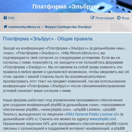
Платформа «Эльбрус»
FAQ
Регистрация
Вход
community.elbrus.ru
Форум Сообщества Эльбрус
Платформа «Эльбрус» - Общие правила
Заходя на конференцию «Платформа «Эльбрус»» (в дальнейшем «мы»,
«наш», «Платформа «Эльбрус»», «http://forum.elbrus.ru»), вы
подтверждаете своё согласие со следующими условиями. Если вы не
согласны с ними, пожалуйста, не заходите и не пользуйтесь форумами
«Платформа «Эльбрус»». Мы оставляем за собой право изменять эти
правила в любое время и сделаем всё возможное, чтобы уведомить вас об
этом, однако с вашей стороны было бы разумным регулярно
просматривать этот текст на предмет изменений, так как использование
конференции «Платформа «Эльбрус»» после обновления/исправления
условий означает ваше согласие с ними.
Наши форумы работают под управлением программного обеспечения
для создания конференций phpBB (в дальнейшем «они», «программное
обеспечение phpBB», «www.phpbb.com», «phpBB Limited», «phpBB
Teams»), выпущенного по лицензии «
GNU General Public License v2
» (в
дальнейшем «GPL»). Скачать его можно по адресу
www.phpbb.com
.
Ограничения лицензии GPL для программного обеспечения phpBB строго
связаны с организацией и поддержкой интернет-конференций, и phpBB