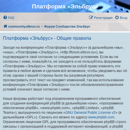
Платформа «Эльбрус»
FAQ
Регистрация
Вход
community.elbrus.ru
Форум Сообщества Эльбрус
Платформа «Эльбрус» - Общие правила
Заходя на конференцию «Платформа «Эльбрус»» (в дальнейшем «мы»,
«наш», «Платформа «Эльбрус»», «http://forum.elbrus.ru»), вы
подтверждаете своё согласие со следующими условиями. Если вы не
согласны с ними, пожалуйста, не заходите и не пользуйтесь форумами
«Платформа «Эльбрус»». Мы оставляем за собой право изменять эти
правила в любое время и сделаем всё возможное, чтобы уведомить вас об
этом, однако с вашей стороны было бы разумным регулярно
просматривать этот текст на предмет изменений, так как использование
конференции «Платформа «Эльбрус»» после обновления/исправления
условий означает ваше согласие с ними.
Наши форумы работают под управлением программного обеспечения
для создания конференций phpBB (в дальнейшем «они», «программное
обеспечение phpBB», «www.phpbb.com», «phpBB Limited», «phpBB
Teams»), выпущенного по лицензии «
GNU General Public License v2
» (в
дальнейшем «GPL»). Скачать его можно по адресу
www.phpbb.com
.
Ограничения лицензии GPL для программного обеспечения phpBB строго
связаны с организацией и поддержкой интернет-конференций, и phpBB