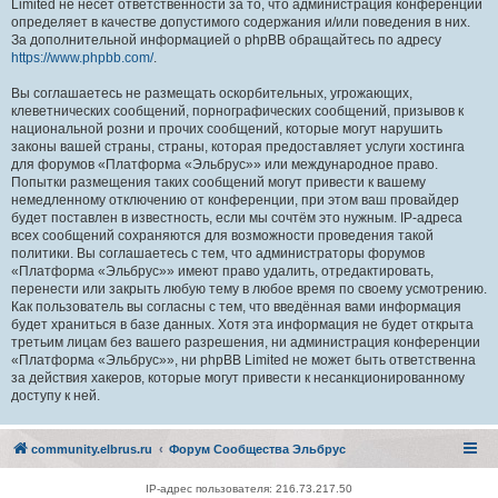
Limited не несёт ответственности за то, что администрация конференций
определяет в качестве допустимого содержания и/или поведения в них.
За дополнительной информацией о phpBB обращайтесь по адресу
https://www.phpbb.com/
.
Вы соглашаетесь не размещать оскорбительных, угрожающих,
клеветнических сообщений, порнографических сообщений, призывов к
национальной розни и прочих сообщений, которые могут нарушить
законы вашей страны, страны, которая предоставляет услуги хостинга
для форумов «Платформа «Эльбрус»» или международное право.
Попытки размещения таких сообщений могут привести к вашему
немедленному отключению от конференции, при этом ваш провайдер
будет поставлен в известность, если мы сочтём это нужным. IP-адреса
всех сообщений сохраняются для возможности проведения такой
политики. Вы соглашаетесь с тем, что администраторы форумов
«Платформа «Эльбрус»» имеют право удалить, отредактировать,
перенести или закрыть любую тему в любое время по своему усмотрению.
Как пользователь вы согласны с тем, что введённая вами информация
будет храниться в базе данных. Хотя эта информация не будет открыта
третьим лицам без вашего разрешения, ни администрация конференции
«Платформа «Эльбрус»», ни phpBB Limited не может быть ответственна
за действия хакеров, которые могут привести к несанкционированному
доступу к ней.
community.elbrus.ru
Форум Сообщества Эльбрус
IP-адрес пользователя: 216.73.217.50