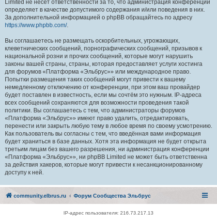
Limited не несёт ответственности за то, что администрация конференций
определяет в качестве допустимого содержания и/или поведения в них.
За дополнительной информацией о phpBB обращайтесь по адресу
https://www.phpbb.com/
.
Вы соглашаетесь не размещать оскорбительных, угрожающих,
клеветнических сообщений, порнографических сообщений, призывов к
национальной розни и прочих сообщений, которые могут нарушить
законы вашей страны, страны, которая предоставляет услуги хостинга
для форумов «Платформа «Эльбрус»» или международное право.
Попытки размещения таких сообщений могут привести к вашему
немедленному отключению от конференции, при этом ваш провайдер
будет поставлен в известность, если мы сочтём это нужным. IP-адреса
всех сообщений сохраняются для возможности проведения такой
политики. Вы соглашаетесь с тем, что администраторы форумов
«Платформа «Эльбрус»» имеют право удалить, отредактировать,
перенести или закрыть любую тему в любое время по своему усмотрению.
Как пользователь вы согласны с тем, что введённая вами информация
будет храниться в базе данных. Хотя эта информация не будет открыта
третьим лицам без вашего разрешения, ни администрация конференции
«Платформа «Эльбрус»», ни phpBB Limited не может быть ответственна
за действия хакеров, которые могут привести к несанкционированному
доступу к ней.
community.elbrus.ru
Форум Сообщества Эльбрус
IP-адрес пользователя: 216.73.217.13