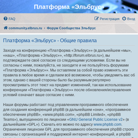
Платформа «Эльбрус»
FAQ
Регистрация
Вход
community.elbrus.ru
Форум Сообщества Эльбрус
Платформа «Эльбрус» - Общие правила
Заходя на конференцию «Платформа «Эльбрус»» (в дальнейшем «мы»,
«наш», «Платформа «Эльбрус»», «http://forum.elbrus.ru»), вы
подтверждаете своё согласие со следующими условиями. Если вы не
согласны с ними, пожалуйста, не заходите и не пользуйтесь форумами
«Платформа «Эльбрус»». Мы оставляем за собой право изменять эти
правила в любое время и сделаем всё возможное, чтобы уведомить вас об
этом, однако с вашей стороны было бы разумным регулярно
просматривать этот текст на предмет изменений, так как использование
конференции «Платформа «Эльбрус»» после обновления/исправления
условий означает ваше согласие с ними.
Наши форумы работают под управлением программного обеспечения
для создания конференций phpBB (в дальнейшем «они», «программное
обеспечение phpBB», «www.phpbb.com», «phpBB Limited», «phpBB
Teams»), выпущенного по лицензии «
GNU General Public License v2
» (в
дальнейшем «GPL»). Скачать его можно по адресу
www.phpbb.com
.
Ограничения лицензии GPL для программного обеспечения phpBB строго
связаны с организацией и поддержкой интернет-конференций, и phpBB