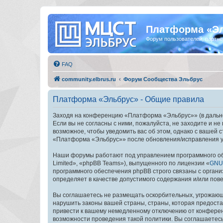
Платформа «Э
Форум пользователей, партнё
FAQ
community.elbrus.ru
Форум Сообщества Эльбрус
Платформа «Эльбрус» - Общие правила
Заходя на конференцию «Платформа «Эльбрус»» (в дальней
Если вы не согласны с ними, пожалуйста, не заходите и 
возможное, чтобы уведомить вас об этом, однако с вашей
«Платформа «Эльбрус»» после обновления/исправления ус
Наши форумы работают под управлением программного об
Limited», «phpBB Teams»), выпущенного по лицензии «
GNU 
программного обеспечения phpBB строго связаны с органи
определяет в качестве допустимого содержания и/или по
Вы соглашаетесь не размещать оскорбительных, угрожающ
нарушить законы вашей страны, страны, которая предост
привести к вашему немедленному отключению от конференц
возможности проведения такой политики. Вы соглашаетес