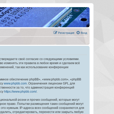
Регистрация
Вход
дтверждаете своё согласие со следующими условиями.
во изменять эти правила в любое время и сделаем всё
изменений, так как использование конференции
ммное обеспечение phpBB», «www.phpbb.com», «phpBB
есу
www.phpbb.com
. Ограничения лицензии GPL для
ственности за то, что администрация конференций
есу
https://www.phpbb.com/
.
циональной розни и прочих сообщений, которые могут
дное право. Попытки размещения таких сообщений могут
 это нужным. IP-адреса всех сообщений сохраняются для
далить, отредактировать, перенести или закрыть любую