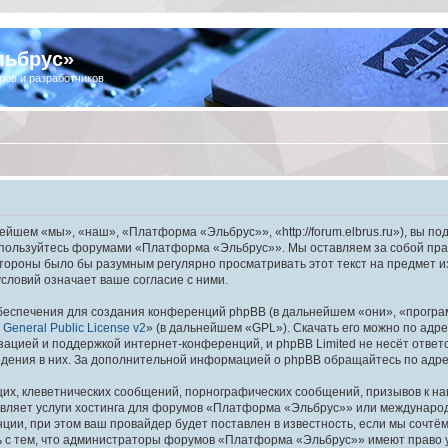
льбрус»
ров и разработчиков
шем «мы», «наш», «Платформа «Эльбрус»», «http://forum.elbrus.ru»), вы по
не пользуйтесь форумами «Платформа «Эльбрус»». Мы оставляем за собой пра
 стороны было бы разумным регулярно просматривать этот текст на предмет 
ловий означает ваше согласие с ними.
еспечения для создания конференций phpBB (в дальнейшем «они», «програ
General Public License v2
» (в дальнейшем «GPL»). Скачать его можно по адр
зацией и поддержкой интернет-конференций, и phpBB Limited не несёт ответ
ведения в них. За дополнительной информацией о phpBB обращайтесь по адр
их, клеветнических сообщений, порнографических сообщений, призывов к на
авляет услуги хостинга для форумов «Платформа «Эльбрус»» или междунаро
ии, при этом ваш провайдер будет поставлен в известность, если мы сочтём
ь с тем, что администраторы форумов «Платформа «Эльбрус»» имеют право у