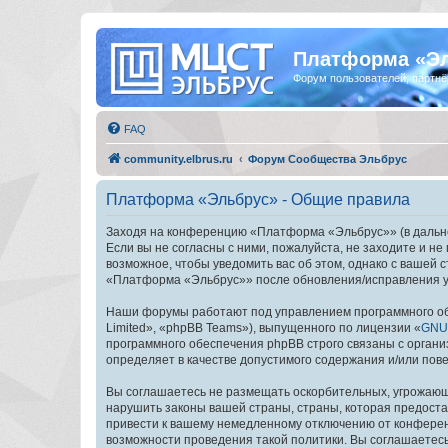
Платформа «Э
Форум пользователей, партнё
FAQ
community.elbrus.ru
Форум Сообщества Эльбрус
Платформа «Эльбрус» - Общие правила
Заходя на конференцию «Платформа «Эльбрус»» (в дальней
Если вы не согласны с ними, пожалуйста, не заходите и 
возможное, чтобы уведомить вас об этом, однако с вашей
«Платформа «Эльбрус»» после обновления/исправления ус
Наши форумы работают под управлением программного об
Limited», «phpBB Teams»), выпущенного по лицензии «
GNU 
программного обеспечения phpBB строго связаны с органи
определяет в качестве допустимого содержания и/или по
Вы соглашаетесь не размещать оскорбительных, угрожающ
нарушить законы вашей страны, страны, которая предост
привести к вашему немедленному отключению от конференц
возможности проведения такой политики. Вы соглашаетес