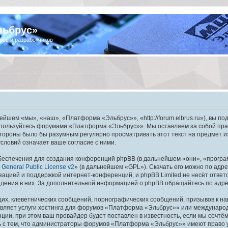
льбрус»
ров и разработчиков
шем «мы», «наш», «Платформа «Эльбрус»», «http://forum.elbrus.ru»), вы по
не пользуйтесь форумами «Платформа «Эльбрус»». Мы оставляем за собой пра
 стороны было бы разумным регулярно просматривать этот текст на предмет 
ловий означает ваше согласие с ними.
еспечения для создания конференций phpBB (в дальнейшем «они», «програ
General Public License v2
» (в дальнейшем «GPL»). Скачать его можно по адр
зацией и поддержкой интернет-конференций, и phpBB Limited не несёт ответ
ведения в них. За дополнительной информацией о phpBB обращайтесь по адр
их, клеветнических сообщений, порнографических сообщений, призывов к на
авляет услуги хостинга для форумов «Платформа «Эльбрус»» или междунаро
ии, при этом ваш провайдер будет поставлен в известность, если мы сочтём
ь с тем, что администраторы форумов «Платформа «Эльбрус»» имеют право у