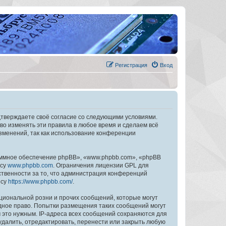
Регистрация
Вход
дтверждаете своё согласие со следующими условиями.
во изменять эти правила в любое время и сделаем всё
изменений, так как использование конференции
ммное обеспечение phpBB», «www.phpbb.com», «phpBB
есу
www.phpbb.com
. Ограничения лицензии GPL для
ственности за то, что администрация конференций
есу
https://www.phpbb.com/
.
циональной розни и прочих сообщений, которые могут
дное право. Попытки размещения таких сообщений могут
 это нужным. IP-адреса всех сообщений сохраняются для
далить, отредактировать, перенести или закрыть любую