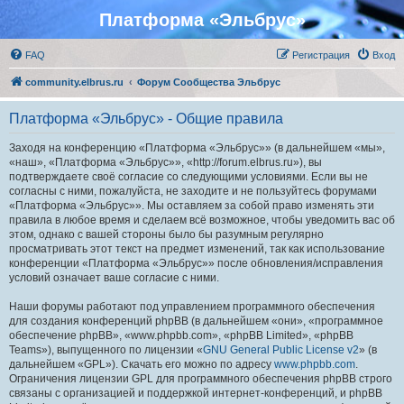
Платформа «Эльбрус»
FAQ
Регистрация
Вход
community.elbrus.ru
Форум Сообщества Эльбрус
Платформа «Эльбрус» - Общие правила
Заходя на конференцию «Платформа «Эльбрус»» (в дальнейшем «мы»,
«наш», «Платформа «Эльбрус»», «http://forum.elbrus.ru»), вы
подтверждаете своё согласие со следующими условиями. Если вы не
согласны с ними, пожалуйста, не заходите и не пользуйтесь форумами
«Платформа «Эльбрус»». Мы оставляем за собой право изменять эти
правила в любое время и сделаем всё возможное, чтобы уведомить вас об
этом, однако с вашей стороны было бы разумным регулярно
просматривать этот текст на предмет изменений, так как использование
конференции «Платформа «Эльбрус»» после обновления/исправления
условий означает ваше согласие с ними.
Наши форумы работают под управлением программного обеспечения
для создания конференций phpBB (в дальнейшем «они», «программное
обеспечение phpBB», «www.phpbb.com», «phpBB Limited», «phpBB
Teams»), выпущенного по лицензии «
GNU General Public License v2
» (в
дальнейшем «GPL»). Скачать его можно по адресу
www.phpbb.com
.
Ограничения лицензии GPL для программного обеспечения phpBB строго
связаны с организацией и поддержкой интернет-конференций, и phpBB