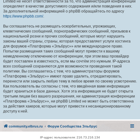
Limited не несёт ответственности за то, что администрация конференций
определяет в качестве допустимого содержания и/или поведения в них.
За дополнительной информацией о phpBB обращайтесь по адресу
https://www.phpbb.com/
.
Вы соглашаетесь не размещать оскорбительных, угрожающих,
клеветнических сообщений, порнографических сообщений, призывов к
национальной розни и прочих сообщений, которые могут нарушить
законы вашей страны, страны, которая предоставляет услуги хостинга
для форумов «Платформа «Эльбрус»» или международное право.
Попытки размещения таких сообщений могут привести к вашему
немедленному отключению от конференции, при этом ваш провайдер
будет поставлен в известность, если мы сочтём это нужным. IP-адреса
всех сообщений сохраняются для возможности проведения такой
политики. Вы соглашаетесь с тем, что администраторы форумов
«Платформа «Эльбрус»» имеют право удалить, отредактировать,
перенести или закрыть любую тему в любое время по своему усмотрению.
Как пользователь вы согласны с тем, что введённая вами информация
будет храниться в базе данных. Хотя эта информация не будет открыта
третьим лицам без вашего разрешения, ни администрация конференции
«Платформа «Эльбрус»», ни phpBB Limited не может быть ответственна
за действия хакеров, которые могут привести к несанкционированному
доступу к ней.
community.elbrus.ru
Форум Сообщества Эльбрус
IP-адрес пользователя: 216.73.216.134