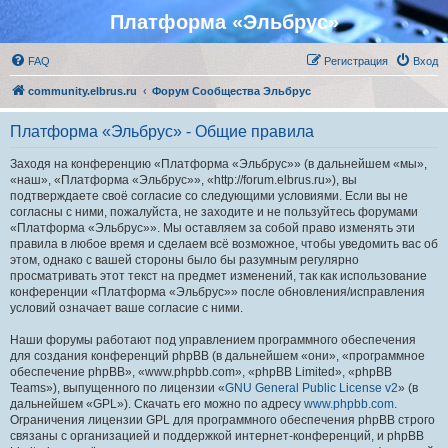
Платформа «Эльбрус»
FAQ
Регистрация
Вход
community.elbrus.ru
Форум Сообщества Эльбрус
Платформа «Эльбрус» - Общие правила
Заходя на конференцию «Платформа «Эльбрус»» (в дальнейшем «мы»,
«наш», «Платформа «Эльбрус»», «http://forum.elbrus.ru»), вы
подтверждаете своё согласие со следующими условиями. Если вы не
согласны с ними, пожалуйста, не заходите и не пользуйтесь форумами
«Платформа «Эльбрус»». Мы оставляем за собой право изменять эти
правила в любое время и сделаем всё возможное, чтобы уведомить вас об
этом, однако с вашей стороны было бы разумным регулярно
просматривать этот текст на предмет изменений, так как использование
конференции «Платформа «Эльбрус»» после обновления/исправления
условий означает ваше согласие с ними.
Наши форумы работают под управлением программного обеспечения
для создания конференций phpBB (в дальнейшем «они», «программное
обеспечение phpBB», «www.phpbb.com», «phpBB Limited», «phpBB
Teams»), выпущенного по лицензии «
GNU General Public License v2
» (в
дальнейшем «GPL»). Скачать его можно по адресу
www.phpbb.com
.
Ограничения лицензии GPL для программного обеспечения phpBB строго
связаны с организацией и поддержкой интернет-конференций, и phpBB