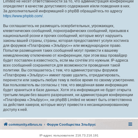
Limited не несёт ответственности за то, что администрация конференций
определяет в качестве допустимого содержания и/или поведения в них.
За дополнительной информацией о phpBB обращайтесь по адресу
https://www.phpbb.com/
.
Вы соглашаетесь не размещать оскорбительных, угрожающих,
клеветнических сообщений, порнографических сообщений, призывов к
национальной розни и прочих сообщений, которые могут нарушить
законы вашей страны, страны, которая предоставляет услуги хостинга
для форумов «Платформа «Эльбрус»» или международное право.
Попытки размещения таких сообщений могут привести к вашему
немедленному отключению от конференции, при этом ваш провайдер
будет поставлен в известность, если мы сочтём это нужным. IP-адреса
всех сообщений сохраняются для возможности проведения такой
политики. Вы соглашаетесь с тем, что администраторы форумов
«Платформа «Эльбрус»» имеют право удалить, отредактировать,
перенести или закрыть любую тему в любое время по своему усмотрению.
Как пользователь вы согласны с тем, что введённая вами информация
будет храниться в базе данных. Хотя эта информация не будет открыта
третьим лицам без вашего разрешения, ни администрация конференции
«Платформа «Эльбрус»», ни phpBB Limited не может быть ответственна
за действия хакеров, которые могут привести к несанкционированному
доступу к ней.
community.elbrus.ru
Форум Сообщества Эльбрус
IP-адрес пользователя: 216.73.216.191