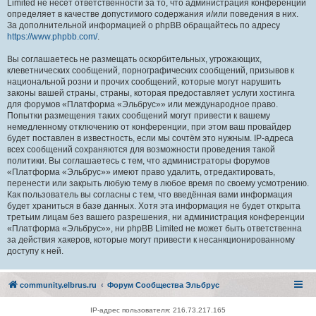
Limited не несёт ответственности за то, что администрация конференций
определяет в качестве допустимого содержания и/или поведения в них.
За дополнительной информацией о phpBB обращайтесь по адресу
https://www.phpbb.com/
.
Вы соглашаетесь не размещать оскорбительных, угрожающих,
клеветнических сообщений, порнографических сообщений, призывов к
национальной розни и прочих сообщений, которые могут нарушить
законы вашей страны, страны, которая предоставляет услуги хостинга
для форумов «Платформа «Эльбрус»» или международное право.
Попытки размещения таких сообщений могут привести к вашему
немедленному отключению от конференции, при этом ваш провайдер
будет поставлен в известность, если мы сочтём это нужным. IP-адреса
всех сообщений сохраняются для возможности проведения такой
политики. Вы соглашаетесь с тем, что администраторы форумов
«Платформа «Эльбрус»» имеют право удалить, отредактировать,
перенести или закрыть любую тему в любое время по своему усмотрению.
Как пользователь вы согласны с тем, что введённая вами информация
будет храниться в базе данных. Хотя эта информация не будет открыта
третьим лицам без вашего разрешения, ни администрация конференции
«Платформа «Эльбрус»», ни phpBB Limited не может быть ответственна
за действия хакеров, которые могут привести к несанкционированному
доступу к ней.
community.elbrus.ru
Форум Сообщества Эльбрус
IP-адрес пользователя: 216.73.217.165