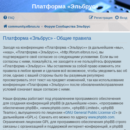
Платформа «Эльбрус»
FAQ
Регистрация
Вход
community.elbrus.ru
Форум Сообщества Эльбрус
Платформа «Эльбрус» - Общие правила
Заходя на конференцию «Платформа «Эльбрус»» (в дальнейшем «мы»,
«наш», «Платформа «Эльбрус»», «http://forum.elbrus.ru»), вы
подтверждаете своё согласие со следующими условиями. Если вы не
согласны с ними, пожалуйста, не заходите и не пользуйтесь форумами
«Платформа «Эльбрус»». Мы оставляем за собой право изменять эти
правила в любое время и сделаем всё возможное, чтобы уведомить вас об
этом, однако с вашей стороны было бы разумным регулярно
просматривать этот текст на предмет изменений, так как использование
конференции «Платформа «Эльбрус»» после обновления/исправления
условий означает ваше согласие с ними.
Наши форумы работают под управлением программного обеспечения
для создания конференций phpBB (в дальнейшем «они», «программное
обеспечение phpBB», «www.phpbb.com», «phpBB Limited», «phpBB
Teams»), выпущенного по лицензии «
GNU General Public License v2
» (в
дальнейшем «GPL»). Скачать его можно по адресу
www.phpbb.com
.
Ограничения лицензии GPL для программного обеспечения phpBB строго
связаны с организацией и поддержкой интернет-конференций, и phpBB