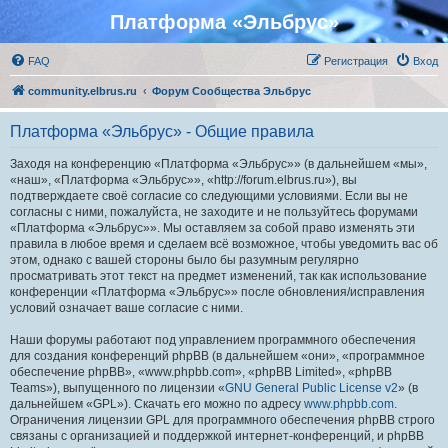
Платформа «Эльбрус»
FAQ
Регистрация
Вход
community.elbrus.ru
Форум Сообщества Эльбрус
Платформа «Эльбрус» - Общие правила
Заходя на конференцию «Платформа «Эльбрус»» (в дальнейшем «мы»,
«наш», «Платформа «Эльбрус»», «http://forum.elbrus.ru»), вы
подтверждаете своё согласие со следующими условиями. Если вы не
согласны с ними, пожалуйста, не заходите и не пользуйтесь форумами
«Платформа «Эльбрус»». Мы оставляем за собой право изменять эти
правила в любое время и сделаем всё возможное, чтобы уведомить вас об
этом, однако с вашей стороны было бы разумным регулярно
просматривать этот текст на предмет изменений, так как использование
конференции «Платформа «Эльбрус»» после обновления/исправления
условий означает ваше согласие с ними.
Наши форумы работают под управлением программного обеспечения
для создания конференций phpBB (в дальнейшем «они», «программное
обеспечение phpBB», «www.phpbb.com», «phpBB Limited», «phpBB
Teams»), выпущенного по лицензии «
GNU General Public License v2
» (в
дальнейшем «GPL»). Скачать его можно по адресу
www.phpbb.com
.
Ограничения лицензии GPL для программного обеспечения phpBB строго
связаны с организацией и поддержкой интернет-конференций, и phpBB