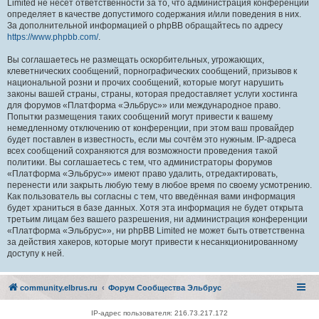
Limited не несёт ответственности за то, что администрация конференций
определяет в качестве допустимого содержания и/или поведения в них.
За дополнительной информацией о phpBB обращайтесь по адресу
https://www.phpbb.com/
.
Вы соглашаетесь не размещать оскорбительных, угрожающих,
клеветнических сообщений, порнографических сообщений, призывов к
национальной розни и прочих сообщений, которые могут нарушить
законы вашей страны, страны, которая предоставляет услуги хостинга
для форумов «Платформа «Эльбрус»» или международное право.
Попытки размещения таких сообщений могут привести к вашему
немедленному отключению от конференции, при этом ваш провайдер
будет поставлен в известность, если мы сочтём это нужным. IP-адреса
всех сообщений сохраняются для возможности проведения такой
политики. Вы соглашаетесь с тем, что администраторы форумов
«Платформа «Эльбрус»» имеют право удалить, отредактировать,
перенести или закрыть любую тему в любое время по своему усмотрению.
Как пользователь вы согласны с тем, что введённая вами информация
будет храниться в базе данных. Хотя эта информация не будет открыта
третьим лицам без вашего разрешения, ни администрация конференции
«Платформа «Эльбрус»», ни phpBB Limited не может быть ответственна
за действия хакеров, которые могут привести к несанкционированному
доступу к ней.
community.elbrus.ru
Форум Сообщества Эльбрус
IP-адрес пользователя: 216.73.217.172