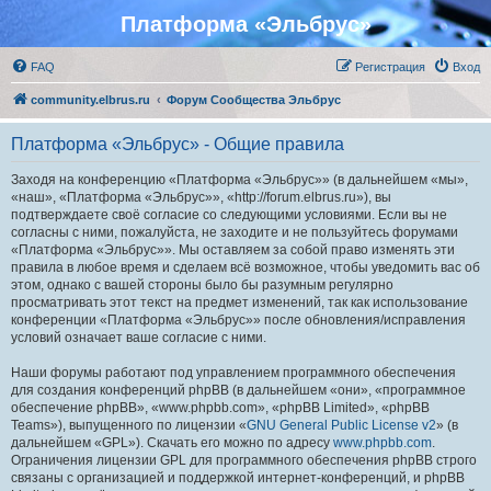
Платформа «Эльбрус»
FAQ
Регистрация
Вход
community.elbrus.ru
Форум Сообщества Эльбрус
Платформа «Эльбрус» - Общие правила
Заходя на конференцию «Платформа «Эльбрус»» (в дальнейшем «мы»,
«наш», «Платформа «Эльбрус»», «http://forum.elbrus.ru»), вы
подтверждаете своё согласие со следующими условиями. Если вы не
согласны с ними, пожалуйста, не заходите и не пользуйтесь форумами
«Платформа «Эльбрус»». Мы оставляем за собой право изменять эти
правила в любое время и сделаем всё возможное, чтобы уведомить вас об
этом, однако с вашей стороны было бы разумным регулярно
просматривать этот текст на предмет изменений, так как использование
конференции «Платформа «Эльбрус»» после обновления/исправления
условий означает ваше согласие с ними.
Наши форумы работают под управлением программного обеспечения
для создания конференций phpBB (в дальнейшем «они», «программное
обеспечение phpBB», «www.phpbb.com», «phpBB Limited», «phpBB
Teams»), выпущенного по лицензии «
GNU General Public License v2
» (в
дальнейшем «GPL»). Скачать его можно по адресу
www.phpbb.com
.
Ограничения лицензии GPL для программного обеспечения phpBB строго
связаны с организацией и поддержкой интернет-конференций, и phpBB