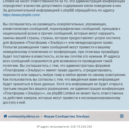
Limited не несёт ответственности за то, что администрация конференций
определяет в качестве допустимого содержания и/или поведения в них.
За дополнительной информацией о phpBB обращайтесь по адресу
https://www.phpbb.com/
.
Вы соглашаетесь не размещать оскорбительных, угрожающих,
клеветнических сообщений, порнографических сообщений, призывов к
национальной розни и прочих сообщений, которые могут нарушить
законы вашей страны, страны, которая предоставляет услуги хостинга
для форумов «Платформа «Эльбрус»» или международное право.
Попытки размещения таких сообщений могут привести к вашему
немедленному отключению от конференции, при этом ваш провайдер
будет поставлен в известность, если мы сочтём это нужным. IP-адреса
всех сообщений сохраняются для возможности проведения такой
политики. Вы соглашаетесь с тем, что администраторы форумов
«Платформа «Эльбрус»» имеют право удалить, отредактировать,
перенести или закрыть любую тему в любое время по своему усмотрению.
Как пользователь вы согласны с тем, что введённая вами информация
будет храниться в базе данных. Хотя эта информация не будет открыта
третьим лицам без вашего разрешения, ни администрация конференции
«Платформа «Эльбрус»», ни phpBB Limited не может быть ответственна
за действия хакеров, которые могут привести к несанкционированному
доступу к ней.
community.elbrus.ru
Форум Сообщества Эльбрус
IP-адрес пользователя: 216.73.216.192