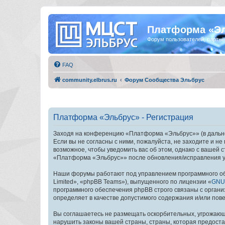
Платформа «Э
Форум пользователей, партнё
FAQ
community.elbrus.ru
Форум Сообщества Эльбрус
Платформа «Эльбрус» - Регистрация
Заходя на конференцию «Платформа «Эльбрус»» (в дальней
Если вы не согласны с ними, пожалуйста, не заходите и 
возможное, чтобы уведомить вас об этом, однако с вашей
«Платформа «Эльбрус»» после обновления/исправления ус
Наши форумы работают под управлением программного об
Limited», «phpBB Teams»), выпущенного по лицензии «
GNU 
программного обеспечения phpBB строго связаны с органи
определяет в качестве допустимого содержания и/или по
Вы соглашаетесь не размещать оскорбительных, угрожающ
нарушить законы вашей страны, страны, которая предост