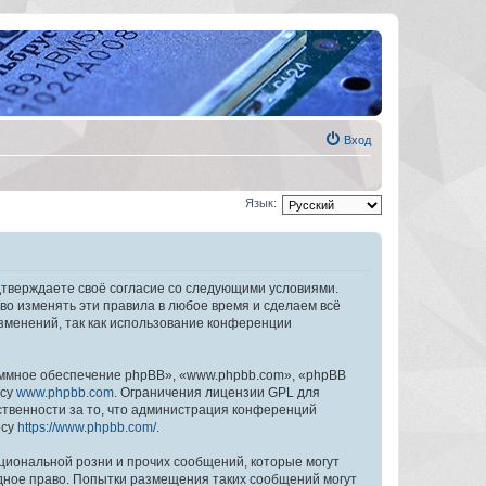
Вход
Язык:
дтверждаете своё согласие со следующими условиями.
во изменять эти правила в любое время и сделаем всё
изменений, так как использование конференции
ммное обеспечение phpBB», «www.phpbb.com», «phpBB
есу
www.phpbb.com
. Ограничения лицензии GPL для
ственности за то, что администрация конференций
есу
https://www.phpbb.com/
.
циональной розни и прочих сообщений, которые могут
дное право. Попытки размещения таких сообщений могут