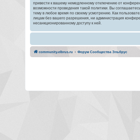
привести к вашему немедленному отключению от конференц
возможности проведения такой политики. Вы соглашаетес
тему в любое время по своему усмотрению. Как пользовате
лицам без вашего разрешения, ни администрация конферен
несанкционированному доступу к ней.
community.elbrus.ru
Форум Сообщества Эльбрус