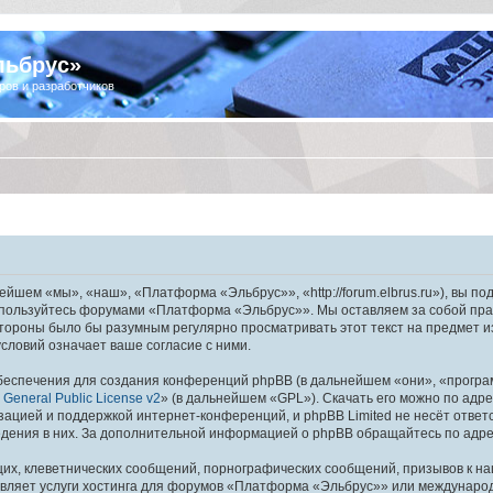
льбрус»
ров и разработчиков
шем «мы», «наш», «Платформа «Эльбрус»», «http://forum.elbrus.ru»), вы по
не пользуйтесь форумами «Платформа «Эльбрус»». Мы оставляем за собой пра
 стороны было бы разумным регулярно просматривать этот текст на предмет 
ловий означает ваше согласие с ними.
еспечения для создания конференций phpBB (в дальнейшем «они», «програ
General Public License v2
» (в дальнейшем «GPL»). Скачать его можно по адр
зацией и поддержкой интернет-конференций, и phpBB Limited не несёт ответ
ведения в них. За дополнительной информацией о phpBB обращайтесь по адр
их, клеветнических сообщений, порнографических сообщений, призывов к на
авляет услуги хостинга для форумов «Платформа «Эльбрус»» или междунаро