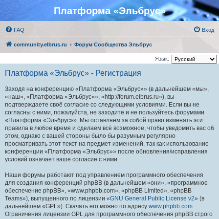
Платформа «Эльбрус»
FAQ
Вход
community.elbrus.ru
Форум Сообщества Эльбрус
Язык:
Платформа «Эльбрус» - Регистрация
Заходя на конференцию «Платформа «Эльбрус»» (в дальнейшем «мы»,
«наш», «Платформа «Эльбрус»», «http://forum.elbrus.ru»), вы
подтверждаете своё согласие со следующими условиями. Если вы не
согласны с ними, пожалуйста, не заходите и не пользуйтесь форумами
«Платформа «Эльбрус»». Мы оставляем за собой право изменять эти
правила в любое время и сделаем всё возможное, чтобы уведомить вас об
этом, однако с вашей стороны было бы разумным регулярно
просматривать этот текст на предмет изменений, так как использование
конференции «Платформа «Эльбрус»» после обновления/исправления
условий означает ваше согласие с ними.
Наши форумы работают под управлением программного обеспечения
для создания конференций phpBB (в дальнейшем «они», «программное
обеспечение phpBB», «www.phpbb.com», «phpBB Limited», «phpBB
Teams»), выпущенного по лицензии «
GNU General Public License v2
» (в
дальнейшем «GPL»). Скачать его можно по адресу
www.phpbb.com
.
Ограничения лицензии GPL для программного обеспечения phpBB строго