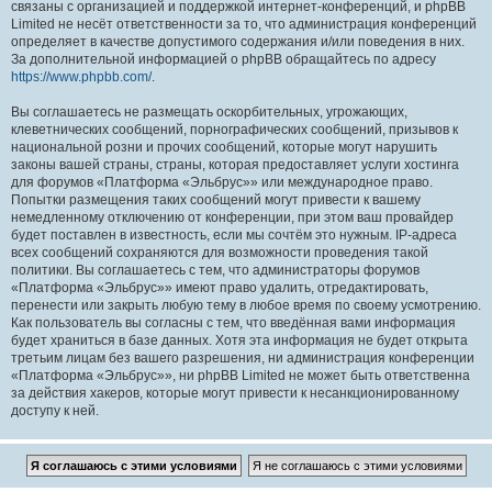
связаны с организацией и поддержкой интернет-конференций, и phpBB
Limited не несёт ответственности за то, что администрация конференций
определяет в качестве допустимого содержания и/или поведения в них.
За дополнительной информацией о phpBB обращайтесь по адресу
https://www.phpbb.com/
.
Вы соглашаетесь не размещать оскорбительных, угрожающих,
клеветнических сообщений, порнографических сообщений, призывов к
национальной розни и прочих сообщений, которые могут нарушить
законы вашей страны, страны, которая предоставляет услуги хостинга
для форумов «Платформа «Эльбрус»» или международное право.
Попытки размещения таких сообщений могут привести к вашему
немедленному отключению от конференции, при этом ваш провайдер
будет поставлен в известность, если мы сочтём это нужным. IP-адреса
всех сообщений сохраняются для возможности проведения такой
политики. Вы соглашаетесь с тем, что администраторы форумов
«Платформа «Эльбрус»» имеют право удалить, отредактировать,
перенести или закрыть любую тему в любое время по своему усмотрению.
Как пользователь вы согласны с тем, что введённая вами информация
будет храниться в базе данных. Хотя эта информация не будет открыта
третьим лицам без вашего разрешения, ни администрация конференции
«Платформа «Эльбрус»», ни phpBB Limited не может быть ответственна
за действия хакеров, которые могут привести к несанкционированному
доступу к ней.