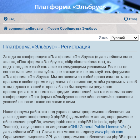
Платформа «Эльбрус»
FAQ
Вход
community.elbrus.ru
Форум Сообщества Эльбрус
Язык:
Платформа «Эльбрус» - Регистрация
Заходя на конференцию «Платформа «Эльбрус»» (в дальнейшем «мы»,
«наш», «Платформа «Эльбрус»», «http://forum.elbrus.ru»), вы
подтверждаете своё согласие со следующими условиями. Если вы не
согласны с ними, пожалуйста, не заходите и не пользуйтесь форумами
«Платформа «Эльбрус»». Мы оставляем за собой право изменять эти
правила в любое время и сделаем всё возможное, чтобы уведомить вас об
этом, однако с вашей стороны было бы разумным регулярно
просматривать этот текст на предмет изменений, так как использование
конференции «Платформа «Эльбрус»» после обновления/исправления
условий означает ваше согласие с ними.
Наши форумы работают под управлением программного обеспечения
для создания конференций phpBB (в дальнейшем «они», «программное
обеспечение phpBB», «www.phpbb.com», «phpBB Limited», «phpBB
Teams»), выпущенного по лицензии «
GNU General Public License v2
» (в
дальнейшем «GPL»). Скачать его можно по адресу
www.phpbb.com
.
Ограничения лицензии GPL для программного обеспечения phpBB строго