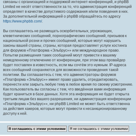
связаны с организацией и поддержкой интернет-конференций, и phpBB
Limited не несёт ответственности за то, что администрация конференций
определяет в качестве допустимого содержания и/или поведения в них.
За дополнительной информацией о phpBB обращайтесь по адресу
https://www.phpbb.com/
.
Вы соглашаетесь не размещать оскорбительных, угрожающих,
клеветнических сообщений, порнографических сообщений, призывов к
национальной розни и прочих сообщений, которые могут нарушить
законы вашей страны, страны, которая предоставляет услуги хостинга
для форумов «Платформа «Эльбрус»» или международное право.
Попытки размещения таких сообщений могут привести к вашему
немедленному отключению от конференции, при этом ваш провайдер
будет поставлен в известность, если мы сочтём это нужным. IP-адреса
всех сообщений сохраняются для возможности проведения такой
политики. Вы соглашаетесь с тем, что администраторы форумов
«Платформа «Эльбрус»» имеют право удалить, отредактировать,
перенести или закрыть любую тему в любое время по своему усмотрению.
Как пользователь вы согласны с тем, что введённая вами информация
будет храниться в базе данных. Хотя эта информация не будет открыта
третьим лицам без вашего разрешения, ни администрация конференции
«Платформа «Эльбрус»», ни phpBB Limited не может быть ответственна
за действия хакеров, которые могут привести к несанкционированному
доступу к ней.