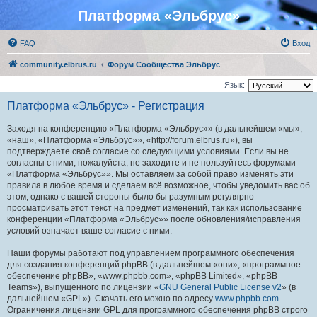
Платформа «Эльбрус»
FAQ
Вход
community.elbrus.ru
Форум Сообщества Эльбрус
Язык:
Платформа «Эльбрус» - Регистрация
Заходя на конференцию «Платформа «Эльбрус»» (в дальнейшем «мы»,
«наш», «Платформа «Эльбрус»», «http://forum.elbrus.ru»), вы
подтверждаете своё согласие со следующими условиями. Если вы не
согласны с ними, пожалуйста, не заходите и не пользуйтесь форумами
«Платформа «Эльбрус»». Мы оставляем за собой право изменять эти
правила в любое время и сделаем всё возможное, чтобы уведомить вас об
этом, однако с вашей стороны было бы разумным регулярно
просматривать этот текст на предмет изменений, так как использование
конференции «Платформа «Эльбрус»» после обновления/исправления
условий означает ваше согласие с ними.
Наши форумы работают под управлением программного обеспечения
для создания конференций phpBB (в дальнейшем «они», «программное
обеспечение phpBB», «www.phpbb.com», «phpBB Limited», «phpBB
Teams»), выпущенного по лицензии «
GNU General Public License v2
» (в
дальнейшем «GPL»). Скачать его можно по адресу
www.phpbb.com
.
Ограничения лицензии GPL для программного обеспечения phpBB строго