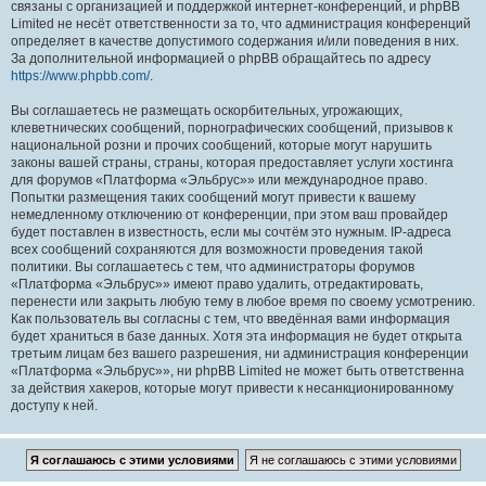
связаны с организацией и поддержкой интернет-конференций, и phpBB
Limited не несёт ответственности за то, что администрация конференций
определяет в качестве допустимого содержания и/или поведения в них.
За дополнительной информацией о phpBB обращайтесь по адресу
https://www.phpbb.com/
.
Вы соглашаетесь не размещать оскорбительных, угрожающих,
клеветнических сообщений, порнографических сообщений, призывов к
национальной розни и прочих сообщений, которые могут нарушить
законы вашей страны, страны, которая предоставляет услуги хостинга
для форумов «Платформа «Эльбрус»» или международное право.
Попытки размещения таких сообщений могут привести к вашему
немедленному отключению от конференции, при этом ваш провайдер
будет поставлен в известность, если мы сочтём это нужным. IP-адреса
всех сообщений сохраняются для возможности проведения такой
политики. Вы соглашаетесь с тем, что администраторы форумов
«Платформа «Эльбрус»» имеют право удалить, отредактировать,
перенести или закрыть любую тему в любое время по своему усмотрению.
Как пользователь вы согласны с тем, что введённая вами информация
будет храниться в базе данных. Хотя эта информация не будет открыта
третьим лицам без вашего разрешения, ни администрация конференции
«Платформа «Эльбрус»», ни phpBB Limited не может быть ответственна
за действия хакеров, которые могут привести к несанкционированному
доступу к ней.