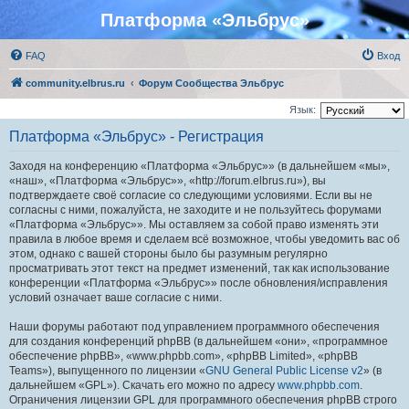
Платформа «Эльбрус»
FAQ
Вход
community.elbrus.ru
Форум Сообщества Эльбрус
Язык:
Платформа «Эльбрус» - Регистрация
Заходя на конференцию «Платформа «Эльбрус»» (в дальнейшем «мы»,
«наш», «Платформа «Эльбрус»», «http://forum.elbrus.ru»), вы
подтверждаете своё согласие со следующими условиями. Если вы не
согласны с ними, пожалуйста, не заходите и не пользуйтесь форумами
«Платформа «Эльбрус»». Мы оставляем за собой право изменять эти
правила в любое время и сделаем всё возможное, чтобы уведомить вас об
этом, однако с вашей стороны было бы разумным регулярно
просматривать этот текст на предмет изменений, так как использование
конференции «Платформа «Эльбрус»» после обновления/исправления
условий означает ваше согласие с ними.
Наши форумы работают под управлением программного обеспечения
для создания конференций phpBB (в дальнейшем «они», «программное
обеспечение phpBB», «www.phpbb.com», «phpBB Limited», «phpBB
Teams»), выпущенного по лицензии «
GNU General Public License v2
» (в
дальнейшем «GPL»). Скачать его можно по адресу
www.phpbb.com
.
Ограничения лицензии GPL для программного обеспечения phpBB строго