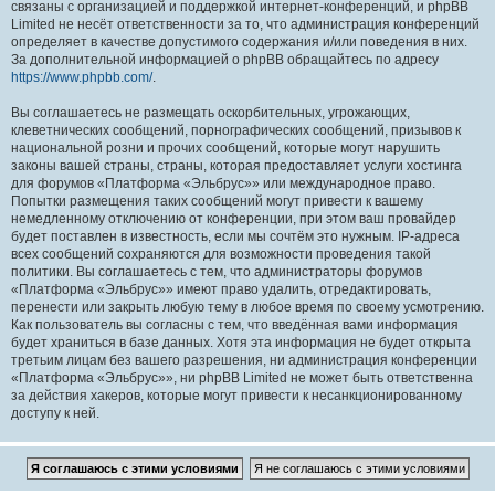
связаны с организацией и поддержкой интернет-конференций, и phpBB
Limited не несёт ответственности за то, что администрация конференций
определяет в качестве допустимого содержания и/или поведения в них.
За дополнительной информацией о phpBB обращайтесь по адресу
https://www.phpbb.com/
.
Вы соглашаетесь не размещать оскорбительных, угрожающих,
клеветнических сообщений, порнографических сообщений, призывов к
национальной розни и прочих сообщений, которые могут нарушить
законы вашей страны, страны, которая предоставляет услуги хостинга
для форумов «Платформа «Эльбрус»» или международное право.
Попытки размещения таких сообщений могут привести к вашему
немедленному отключению от конференции, при этом ваш провайдер
будет поставлен в известность, если мы сочтём это нужным. IP-адреса
всех сообщений сохраняются для возможности проведения такой
политики. Вы соглашаетесь с тем, что администраторы форумов
«Платформа «Эльбрус»» имеют право удалить, отредактировать,
перенести или закрыть любую тему в любое время по своему усмотрению.
Как пользователь вы согласны с тем, что введённая вами информация
будет храниться в базе данных. Хотя эта информация не будет открыта
третьим лицам без вашего разрешения, ни администрация конференции
«Платформа «Эльбрус»», ни phpBB Limited не может быть ответственна
за действия хакеров, которые могут привести к несанкционированному
доступу к ней.