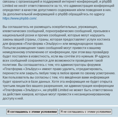
связаны с организацией и поддержкой интернет-конференций, и phpBB
Limited не несёт ответственности за то, что администрация конференций
определяет в качестве допустимого содержания и/или поведения в них.
За дополнительной информацией о phpBB обращайтесь по адресу
https://www.phpbb.com/
.
Вы соглашаетесь не размещать оскорбительных, угрожающих,
клеветнических сообщений, порнографических сообщений, призывов к
национальной розни и прочих сообщений, которые могут нарушить
законы вашей страны, страны, которая предоставляет услуги хостинга
для форумов «Платформа «Эльбрус»» или международное право.
Попытки размещения таких сообщений могут привести к вашему
немедленному отключению от конференции, при этом ваш провайдер
будет поставлен в известность, если мы сочтём это нужным. IP-адреса
всех сообщений сохраняются для возможности проведения такой
политики. Вы соглашаетесь с тем, что администраторы форумов
«Платформа «Эльбрус»» имеют право удалить, отредактировать,
перенести или закрыть любую тему в любое время по своему усмотрению.
Как пользователь вы согласны с тем, что введённая вами информация
будет храниться в базе данных. Хотя эта информация не будет открыта
третьим лицам без вашего разрешения, ни администрация конференции
«Платформа «Эльбрус»», ни phpBB Limited не может быть ответственна
за действия хакеров, которые могут привести к несанкционированному
доступу к ней.