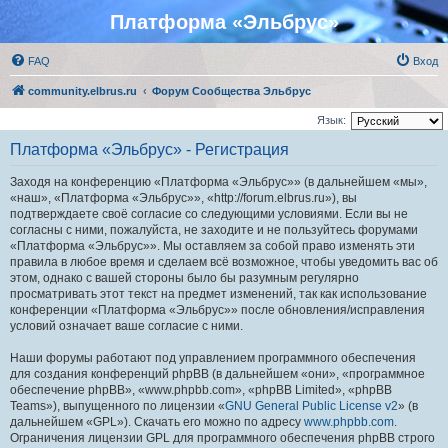
Платформа «Эльбрус»
FAQ
Вход
community.elbrus.ru
Форум Сообщества Эльбрус
Язык:
Платформа «Эльбрус» - Регистрация
Заходя на конференцию «Платформа «Эльбрус»» (в дальнейшем «мы»,
«наш», «Платформа «Эльбрус»», «http://forum.elbrus.ru»), вы
подтверждаете своё согласие со следующими условиями. Если вы не
согласны с ними, пожалуйста, не заходите и не пользуйтесь форумами
«Платформа «Эльбрус»». Мы оставляем за собой право изменять эти
правила в любое время и сделаем всё возможное, чтобы уведомить вас об
этом, однако с вашей стороны было бы разумным регулярно
просматривать этот текст на предмет изменений, так как использование
конференции «Платформа «Эльбрус»» после обновления/исправления
условий означает ваше согласие с ними.
Наши форумы работают под управлением программного обеспечения
для создания конференций phpBB (в дальнейшем «они», «программное
обеспечение phpBB», «www.phpbb.com», «phpBB Limited», «phpBB
Teams»), выпущенного по лицензии «
GNU General Public License v2
» (в
дальнейшем «GPL»). Скачать его можно по адресу
www.phpbb.com
.
Ограничения лицензии GPL для программного обеспечения phpBB строго