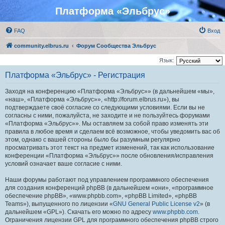
Платформа «Эльбрус»
FAQ
Вход
community.elbrus.ru
Форум Сообщества Эльбрус
Язык:
Платформа «Эльбрус» - Регистрация
Заходя на конференцию «Платформа «Эльбрус»» (в дальнейшем «мы»,
«наш», «Платформа «Эльбрус»», «http://forum.elbrus.ru»), вы
подтверждаете своё согласие со следующими условиями. Если вы не
согласны с ними, пожалуйста, не заходите и не пользуйтесь форумами
«Платформа «Эльбрус»». Мы оставляем за собой право изменять эти
правила в любое время и сделаем всё возможное, чтобы уведомить вас об
этом, однако с вашей стороны было бы разумным регулярно
просматривать этот текст на предмет изменений, так как использование
конференции «Платформа «Эльбрус»» после обновления/исправления
условий означает ваше согласие с ними.
Наши форумы работают под управлением программного обеспечения
для создания конференций phpBB (в дальнейшем «они», «программное
обеспечение phpBB», «www.phpbb.com», «phpBB Limited», «phpBB
Teams»), выпущенного по лицензии «
GNU General Public License v2
» (в
дальнейшем «GPL»). Скачать его можно по адресу
www.phpbb.com
.
Ограничения лицензии GPL для программного обеспечения phpBB строго