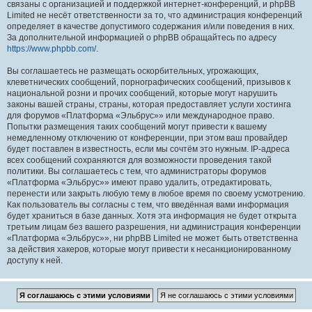
связаны с организацией и поддержкой интернет-конференций, и phpBB
Limited не несёт ответственности за то, что администрация конференций
определяет в качестве допустимого содержания и/или поведения в них.
За дополнительной информацией о phpBB обращайтесь по адресу
https://www.phpbb.com/
.
Вы соглашаетесь не размещать оскорбительных, угрожающих,
клеветнических сообщений, порнографических сообщений, призывов к
национальной розни и прочих сообщений, которые могут нарушить
законы вашей страны, страны, которая предоставляет услуги хостинга
для форумов «Платформа «Эльбрус»» или международное право.
Попытки размещения таких сообщений могут привести к вашему
немедленному отключению от конференции, при этом ваш провайдер
будет поставлен в известность, если мы сочтём это нужным. IP-адреса
всех сообщений сохраняются для возможности проведения такой
политики. Вы соглашаетесь с тем, что администраторы форумов
«Платформа «Эльбрус»» имеют право удалить, отредактировать,
перенести или закрыть любую тему в любое время по своему усмотрению.
Как пользователь вы согласны с тем, что введённая вами информация
будет храниться в базе данных. Хотя эта информация не будет открыта
третьим лицам без вашего разрешения, ни администрация конференции
«Платформа «Эльбрус»», ни phpBB Limited не может быть ответственна
за действия хакеров, которые могут привести к несанкционированному
доступу к ней.