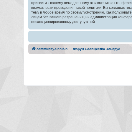
привести к вашему немедленному отключению от конференц
возможности проведения такой политики. Вы соглашаетес
тему в любое время по своему усмотрению. Как пользовате
лицам без вашего разрешения, ни администрация конферен
несанкционированному доступу к ней.
community.elbrus.ru
Форум Сообщества Эльбрус