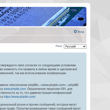
Вход
Язык:
дтверждаете своё согласие со следующими условиями.
во изменять эти правила в любое время и сделаем всё
изменений, так как использование конференции
ммное обеспечение phpBB», «www.phpbb.com», «phpBB
есу
www.phpbb.com
. Ограничения лицензии GPL для
ственности за то, что администрация конференций
есу
https://www.phpbb.com/
.
циональной розни и прочих сообщений, которые могут
дное право. Попытки размещения таких сообщений могут