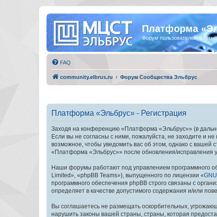
Платформа «Э
Форум пользователей, партнё
FAQ
community.elbrus.ru
Форум Сообщества Эльбрус
Платформа «Эльбрус» - Регистрация
Заходя на конференцию «Платформа «Эльбрус»» (в дальней
Если вы не согласны с ними, пожалуйста, не заходите и 
возможное, чтобы уведомить вас об этом, однако с вашей
«Платформа «Эльбрус»» после обновления/исправления ус
Наши форумы работают под управлением программного об
Limited», «phpBB Teams»), выпущенного по лицензии «
GNU 
программного обеспечения phpBB строго связаны с органи
определяет в качестве допустимого содержания и/или по
Вы соглашаетесь не размещать оскорбительных, угрожающ
нарушить законы вашей страны, страны, которая предост