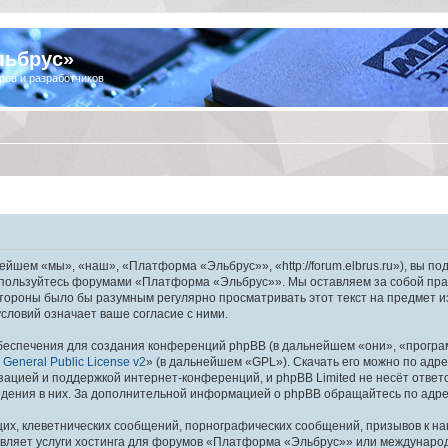
льбрус»
ров и разработчиков
шем «мы», «наш», «Платформа «Эльбрус»», «http://forum.elbrus.ru»), вы по
не пользуйтесь форумами «Платформа «Эльбрус»». Мы оставляем за собой пра
 стороны было бы разумным регулярно просматривать этот текст на предмет 
ловий означает ваше согласие с ними.
еспечения для создания конференций phpBB (в дальнейшем «они», «програ
General Public License v2
» (в дальнейшем «GPL»). Скачать его можно по адр
зацией и поддержкой интернет-конференций, и phpBB Limited не несёт ответ
ведения в них. За дополнительной информацией о phpBB обращайтесь по адр
их, клеветнических сообщений, порнографических сообщений, призывов к на
авляет услуги хостинга для форумов «Платформа «Эльбрус»» или междунаро