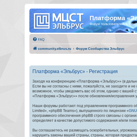
Платформа «Э
Форум пользователей, партнё
FAQ
community.elbrus.ru
Форум Сообщества Эльбрус
Платформа «Эльбрус» - Регистрация
Заходя на конференцию «Платформа «Эльбрус»» (в дальней
Если вы не согласны с ними, пожалуйста, не заходите и 
возможное, чтобы уведомить вас об этом, однако с вашей
«Платформа «Эльбрус»» после обновления/исправления ус
Наши форумы работают под управлением программного об
Limited», «phpBB Teams»), выпущенного по лицензии «
GNU 
программного обеспечения phpBB строго связаны с органи
определяет в качестве допустимого содержания и/или по
Вы соглашаетесь не размещать оскорбительных, угрожающ
нарушить законы вашей страны, страны, которая предост