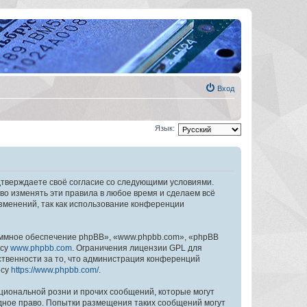
Вход
Язык:
дтверждаете своё согласие со следующими условиями.
во изменять эти правила в любое время и сделаем всё
изменений, так как использование конференции
ммное обеспечение phpBB», «www.phpbb.com», «phpBB
есу
www.phpbb.com
. Ограничения лицензии GPL для
ственности за то, что администрация конференций
есу
https://www.phpbb.com/
.
циональной розни и прочих сообщений, которые могут
дное право. Попытки размещения таких сообщений могут