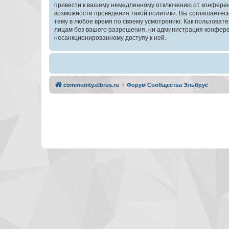
привести к вашему немедленному отключению от конференц
возможности проведения такой политики. Вы соглашаетес
тему в любое время по своему усмотрению. Как пользовате
лицам без вашего разрешения, ни администрация конферен
несанкционированному доступу к ней.
community.elbrus.ru
Форум Сообщества Эльбрус