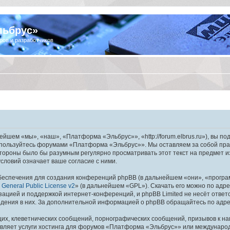
льбрус»
ров и разработчиков
шем «мы», «наш», «Платформа «Эльбрус»», «http://forum.elbrus.ru»), вы по
не пользуйтесь форумами «Платформа «Эльбрус»». Мы оставляем за собой пра
 стороны было бы разумным регулярно просматривать этот текст на предмет 
ловий означает ваше согласие с ними.
еспечения для создания конференций phpBB (в дальнейшем «они», «програ
General Public License v2
» (в дальнейшем «GPL»). Скачать его можно по адр
зацией и поддержкой интернет-конференций, и phpBB Limited не несёт ответ
ведения в них. За дополнительной информацией о phpBB обращайтесь по адр
их, клеветнических сообщений, порнографических сообщений, призывов к на
авляет услуги хостинга для форумов «Платформа «Эльбрус»» или междунаро