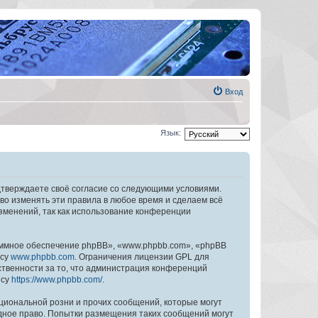
Вход
Язык:
дтверждаете своё согласие со следующими условиями.
во изменять эти правила в любое время и сделаем всё
изменений, так как использование конференции
ммное обеспечение phpBB», «www.phpbb.com», «phpBB
есу
www.phpbb.com
. Ограничения лицензии GPL для
ственности за то, что администрация конференций
есу
https://www.phpbb.com/
.
циональной розни и прочих сообщений, которые могут
дное право. Попытки размещения таких сообщений могут