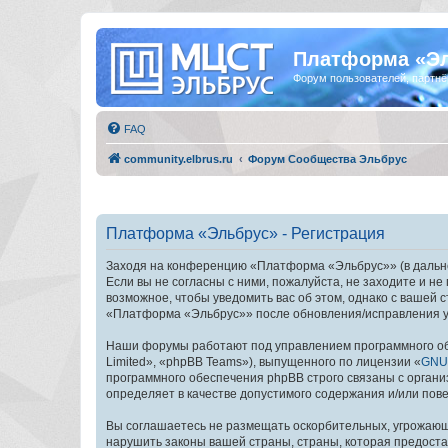
Платформа «Э
Форум пользователей, партнё
FAQ
community.elbrus.ru
Форум Сообщества Эльбрус
Платформа «Эльбрус» - Регистрация
Заходя на конференцию «Платформа «Эльбрус»» (в дальней
Если вы не согласны с ними, пожалуйста, не заходите и 
возможное, чтобы уведомить вас об этом, однако с вашей
«Платформа «Эльбрус»» после обновления/исправления ус
Наши форумы работают под управлением программного об
Limited», «phpBB Teams»), выпущенного по лицензии «
GNU 
программного обеспечения phpBB строго связаны с органи
определяет в качестве допустимого содержания и/или по
Вы соглашаетесь не размещать оскорбительных, угрожающ
нарушить законы вашей страны, страны, которая предост