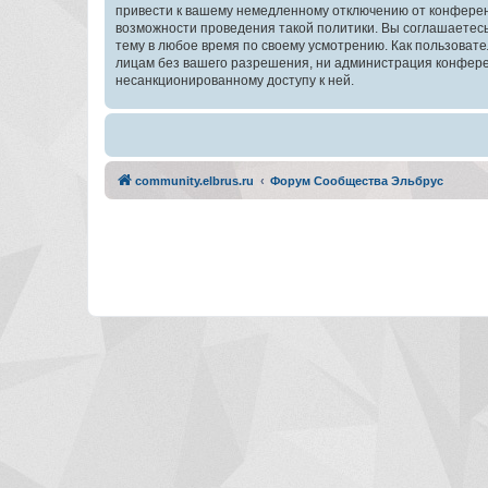
привести к вашему немедленному отключению от конференц
возможности проведения такой политики. Вы соглашаетес
тему в любое время по своему усмотрению. Как пользовате
лицам без вашего разрешения, ни администрация конферен
несанкционированному доступу к ней.
community.elbrus.ru
Форум Сообщества Эльбрус