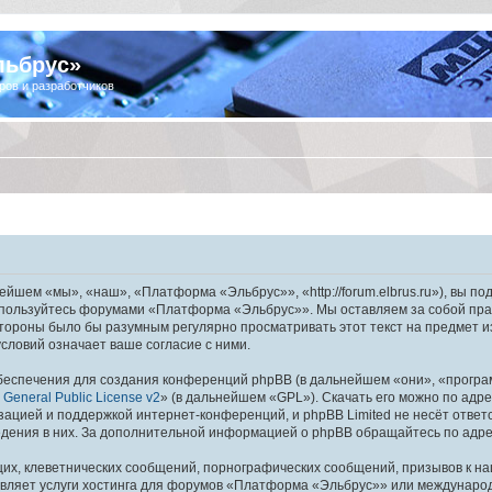
льбрус»
ров и разработчиков
шем «мы», «наш», «Платформа «Эльбрус»», «http://forum.elbrus.ru»), вы по
не пользуйтесь форумами «Платформа «Эльбрус»». Мы оставляем за собой пра
 стороны было бы разумным регулярно просматривать этот текст на предмет 
ловий означает ваше согласие с ними.
еспечения для создания конференций phpBB (в дальнейшем «они», «програ
General Public License v2
» (в дальнейшем «GPL»). Скачать его можно по адр
зацией и поддержкой интернет-конференций, и phpBB Limited не несёт ответ
ведения в них. За дополнительной информацией о phpBB обращайтесь по адр
их, клеветнических сообщений, порнографических сообщений, призывов к на
авляет услуги хостинга для форумов «Платформа «Эльбрус»» или междунаро