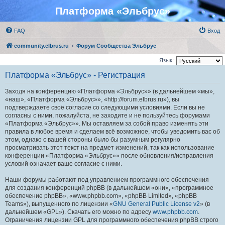
Платформа «Эльбрус»
FAQ
Вход
community.elbrus.ru
Форум Сообщества Эльбрус
Язык:
Платформа «Эльбрус» - Регистрация
Заходя на конференцию «Платформа «Эльбрус»» (в дальнейшем «мы»,
«наш», «Платформа «Эльбрус»», «http://forum.elbrus.ru»), вы
подтверждаете своё согласие со следующими условиями. Если вы не
согласны с ними, пожалуйста, не заходите и не пользуйтесь форумами
«Платформа «Эльбрус»». Мы оставляем за собой право изменять эти
правила в любое время и сделаем всё возможное, чтобы уведомить вас об
этом, однако с вашей стороны было бы разумным регулярно
просматривать этот текст на предмет изменений, так как использование
конференции «Платформа «Эльбрус»» после обновления/исправления
условий означает ваше согласие с ними.
Наши форумы работают под управлением программного обеспечения
для создания конференций phpBB (в дальнейшем «они», «программное
обеспечение phpBB», «www.phpbb.com», «phpBB Limited», «phpBB
Teams»), выпущенного по лицензии «
GNU General Public License v2
» (в
дальнейшем «GPL»). Скачать его можно по адресу
www.phpbb.com
.
Ограничения лицензии GPL для программного обеспечения phpBB строго