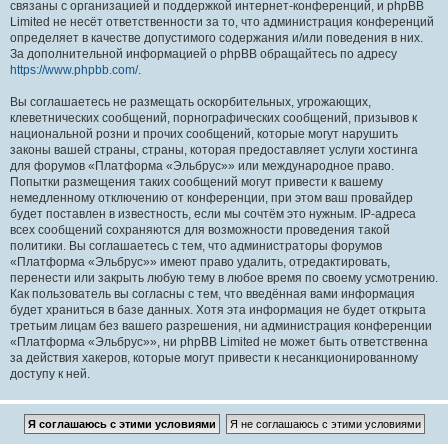
связаны с организацией и поддержкой интернет-конференций, и phpBB
Limited не несёт ответственности за то, что администрация конференций
определяет в качестве допустимого содержания и/или поведения в них.
За дополнительной информацией о phpBB обращайтесь по адресу
https://www.phpbb.com/
.
Вы соглашаетесь не размещать оскорбительных, угрожающих,
клеветнических сообщений, порнографических сообщений, призывов к
национальной розни и прочих сообщений, которые могут нарушить
законы вашей страны, страны, которая предоставляет услуги хостинга
для форумов «Платформа «Эльбрус»» или международное право.
Попытки размещения таких сообщений могут привести к вашему
немедленному отключению от конференции, при этом ваш провайдер
будет поставлен в известность, если мы сочтём это нужным. IP-адреса
всех сообщений сохраняются для возможности проведения такой
политики. Вы соглашаетесь с тем, что администраторы форумов
«Платформа «Эльбрус»» имеют право удалить, отредактировать,
перенести или закрыть любую тему в любое время по своему усмотрению.
Как пользователь вы согласны с тем, что введённая вами информация
будет храниться в базе данных. Хотя эта информация не будет открыта
третьим лицам без вашего разрешения, ни администрация конференции
«Платформа «Эльбрус»», ни phpBB Limited не может быть ответственна
за действия хакеров, которые могут привести к несанкционированному
доступу к ней.