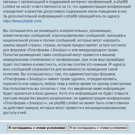
связаны с организацией и поддержкой интернет-конференций, и phpBB
Limited не несёт ответственности за то, что администрация конференций
определяет в качестве допустимого содержания и/или поведения в них.
За дополнительной информацией о phpBB обращайтесь по адресу
https://www.phpbb.com/
.
Вы соглашаетесь не размещать оскорбительных, угрожающих,
клеветнических сообщений, порнографических сообщений, призывов к
национальной розни и прочих сообщений, которые могут нарушить
законы вашей страны, страны, которая предоставляет услуги хостинга
для форумов «Платформа «Эльбрус»» или международное право.
Попытки размещения таких сообщений могут привести к вашему
немедленному отключению от конференции, при этом ваш провайдер
будет поставлен в известность, если мы сочтём это нужным. IP-адреса
всех сообщений сохраняются для возможности проведения такой
политики. Вы соглашаетесь с тем, что администраторы форумов
«Платформа «Эльбрус»» имеют право удалить, отредактировать,
перенести или закрыть любую тему в любое время по своему усмотрению.
Как пользователь вы согласны с тем, что введённая вами информация
будет храниться в базе данных. Хотя эта информация не будет открыта
третьим лицам без вашего разрешения, ни администрация конференции
«Платформа «Эльбрус»», ни phpBB Limited не может быть ответственна
за действия хакеров, которые могут привести к несанкционированному
доступу к ней.