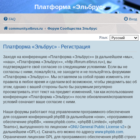
Платформа «Эльбрус»
FAQ
Вход
community.elbrus.ru
Форум Сообщества Эльбрус
Язык:
Платформа «Эльбрус» - Регистрация
Заходя на конференцию «Платформа «Эльбрус»» (в дальнейшем «мы»,
«наш», «Платформа «Эльбрус»», «http://forum.elbrus.ru»), вы
подтверждаете своё согласие со следующими условиями. Если вы не
согласны с ними, пожалуйста, не заходите и не пользуйтесь форумами
«Платформа «Эльбрус»». Мы оставляем за собой право изменять эти
правила в любое время и сделаем всё возможное, чтобы уведомить вас об
этом, однако с вашей стороны было бы разумным регулярно
просматривать этот текст на предмет изменений, так как использование
конференции «Платформа «Эльбрус»» после обновления/исправления
условий означает ваше согласие с ними.
Наши форумы работают под управлением программного обеспечения
для создания конференций phpBB (в дальнейшем «они», «программное
обеспечение phpBB», «www.phpbb.com», «phpBB Limited», «phpBB
Teams»), выпущенного по лицензии «
GNU General Public License v2
» (в
дальнейшем «GPL»). Скачать его можно по адресу
www.phpbb.com
.
Ограничения лицензии GPL для программного обеспечения phpBB строго