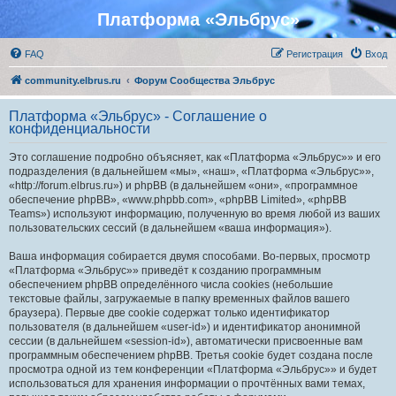
Платформа «Эльбрус»
FAQ
Регистрация
Вход
community.elbrus.ru
Форум Сообщества Эльбрус
Платформа «Эльбрус» - Соглашение о
конфиденциальности
Это соглашение подробно объясняет, как «Платформа «Эльбрус»» и его
подразделения (в дальнейшем «мы», «наш», «Платформа «Эльбрус»»,
«http://forum.elbrus.ru») и phpBB (в дальнейшем «они», «программное
обеспечение phpBB», «www.phpbb.com», «phpBB Limited», «phpBB
Teams») используют информацию, полученную во время любой из ваших
пользовательских сессий (в дальнейшем «ваша информация»).
Ваша информация собирается двумя способами. Во-первых, просмотр
«Платформа «Эльбрус»» приведёт к созданию программным
обеспечением phpBB определённого числа cookies (небольшие
текстовые файлы, загружаемые в папку временных файлов вашего
браузера). Первые две cookie содержат только идентификатор
пользователя (в дальнейшем «user-id») и идентификатор анонимной
сессии (в дальнейшем «session-id»), автоматически присвоенные вам
программным обеспечением phpBB. Третья cookie будет создана после
просмотра одной из тем конференции «Платформа «Эльбрус»» и будет
использоваться для хранения информации о прочтённых вами темах,