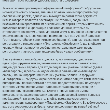
повышая таким образом удобство работы с форумами.
Также во время просмотра конференции «Платформа «Эльбрус»» мы
можем установить cookies, внешние по отношению к программному
обеспечению phpBB, однако они выходят за рамки этого документа,
целью которого является рассмотрение страниц, созданных
исключительно программным обеспечением phpBB. Вторым источником
получения вашей информации являются данные, которые вы
отправляете на форум. Этими данными могут быть, но не исчерпываются,
следующие данные: сообщения, размещённые под учётной записью
Гостя (в дальнейшем «анонимные сообщения»), данные, указанные при
регистрации в конференции «Платформа «Эльбрус»» (в дальнейшем
«ваша учётная запись») и сообщения, оставленные вами после
регистрации и авторизации (в дальнейшем «ваши сообщения»).
Ваша учётная запись будет содержать, как минимум, однозначно
идентифицируемое имя (в дальнейшем «ваше имя пользователя»),
индивидуальный пароль для входа под вашей учётной записью (далее
«ваш пароль») и реальный адрес email (в дальнейшем «ваш адрес
email»). Ваша информация из вашей учётной записи на форумах
«Платформа «Эльбрус»» охраняется законами о защите компьютерной
информации, применяемыми в стране, предоставляющей нам услуги
хостинга. Любая информация, запрашиваемая при регистрации в
конференции «Платформа «Эльбрус»», кроме вашего имени
пользователя, вашего пароля и вашего адреса email, может быть как
необходимой, так и необязательной ко вводу, на усмотрение
администрации конференции «Платформа «Эльбрус»». В любом случае у
вас есть возможность выбрать, какая информация из вашей учётной