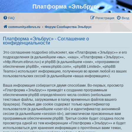
Платформа «Эльбрус»
FAQ
Регистрация
Вход
community.elbrus.ru
Форум Сообщества Эльбрус
Платформа «Эльбрус» - Соглашение о
конфиденциальности
Это соглашение подробно объясняет, как «Платформа «Эльбрус»» и его
подразделения (в дальнейшем «мы», «наш», «Платформа «Эльбрус»»,
«http://forum.elbrus.ru») и phpBB (в дальнейшем «они», «программное
обеспечение phpBB», «www.phpbb.com», «phpBB Limited», «phpBB
Teams») используют информацию, полученную во время любой из ваших
пользовательских сессий (в дальнейшем «ваша информация»).
Ваша информация собирается двумя способами. Во-первых, просмотр
«Платформа «Эльбрус»» приведёт к созданию программным
обеспечением phpBB определённого числа cookies (небольшие
текстовые файлы, загружаемые в папку временных файлов вашего
браузера). Первые две cookie содержат только идентификатор
пользователя (в дальнейшем «user-id») и идентификатор анонимной
сессии (в дальнейшем «session-id»), автоматически присвоенные вам
программным обеспечением phpBB. Третья cookie будет создана после
просмотра одной из тем конференции «Платформа «Эльбрус»» и будет
использоваться для хранения информации о прочтённых вами темах,