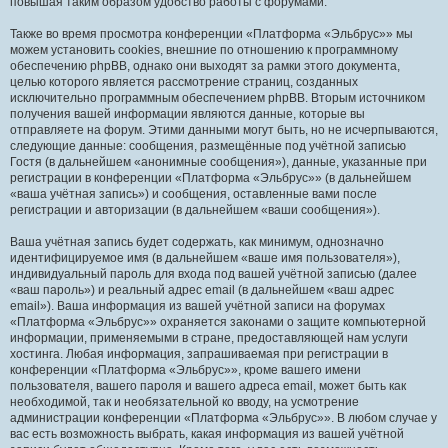
повышая таким образом удобство работы с форумами.
Также во время просмотра конференции «Платформа «Эльбрус»» мы
можем установить cookies, внешние по отношению к программному
обеспечению phpBB, однако они выходят за рамки этого документа,
целью которого является рассмотрение страниц, созданных
исключительно программным обеспечением phpBB. Вторым источником
получения вашей информации являются данные, которые вы
отправляете на форум. Этими данными могут быть, но не исчерпываются,
следующие данные: сообщения, размещённые под учётной записью
Гостя (в дальнейшем «анонимные сообщения»), данные, указанные при
регистрации в конференции «Платформа «Эльбрус»» (в дальнейшем
«ваша учётная запись») и сообщения, оставленные вами после
регистрации и авторизации (в дальнейшем «ваши сообщения»).
Ваша учётная запись будет содержать, как минимум, однозначно
идентифицируемое имя (в дальнейшем «ваше имя пользователя»),
индивидуальный пароль для входа под вашей учётной записью (далее
«ваш пароль») и реальный адрес email (в дальнейшем «ваш адрес
email»). Ваша информация из вашей учётной записи на форумах
«Платформа «Эльбрус»» охраняется законами о защите компьютерной
информации, применяемыми в стране, предоставляющей нам услуги
хостинга. Любая информация, запрашиваемая при регистрации в
конференции «Платформа «Эльбрус»», кроме вашего имени
пользователя, вашего пароля и вашего адреса email, может быть как
необходимой, так и необязательной ко вводу, на усмотрение
администрации конференции «Платформа «Эльбрус»». В любом случае у
вас есть возможность выбрать, какая информация из вашей учётной