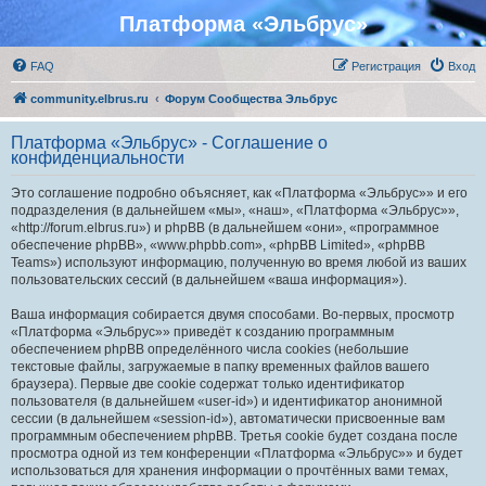
Платформа «Эльбрус»
FAQ
Регистрация
Вход
community.elbrus.ru
Форум Сообщества Эльбрус
Платформа «Эльбрус» - Соглашение о
конфиденциальности
Это соглашение подробно объясняет, как «Платформа «Эльбрус»» и его
подразделения (в дальнейшем «мы», «наш», «Платформа «Эльбрус»»,
«http://forum.elbrus.ru») и phpBB (в дальнейшем «они», «программное
обеспечение phpBB», «www.phpbb.com», «phpBB Limited», «phpBB
Teams») используют информацию, полученную во время любой из ваших
пользовательских сессий (в дальнейшем «ваша информация»).
Ваша информация собирается двумя способами. Во-первых, просмотр
«Платформа «Эльбрус»» приведёт к созданию программным
обеспечением phpBB определённого числа cookies (небольшие
текстовые файлы, загружаемые в папку временных файлов вашего
браузера). Первые две cookie содержат только идентификатор
пользователя (в дальнейшем «user-id») и идентификатор анонимной
сессии (в дальнейшем «session-id»), автоматически присвоенные вам
программным обеспечением phpBB. Третья cookie будет создана после
просмотра одной из тем конференции «Платформа «Эльбрус»» и будет
использоваться для хранения информации о прочтённых вами темах,