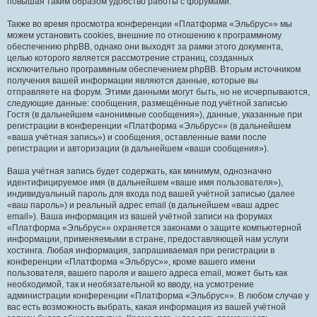
повышая таким образом удобство работы с форумами.
Также во время просмотра конференции «Платформа «Эльбрус»» мы
можем установить cookies, внешние по отношению к программному
обеспечению phpBB, однако они выходят за рамки этого документа,
целью которого является рассмотрение страниц, созданных
исключительно программным обеспечением phpBB. Вторым источником
получения вашей информации являются данные, которые вы
отправляете на форум. Этими данными могут быть, но не исчерпываются,
следующие данные: сообщения, размещённые под учётной записью
Гостя (в дальнейшем «анонимные сообщения»), данные, указанные при
регистрации в конференции «Платформа «Эльбрус»» (в дальнейшем
«ваша учётная запись») и сообщения, оставленные вами после
регистрации и авторизации (в дальнейшем «ваши сообщения»).
Ваша учётная запись будет содержать, как минимум, однозначно
идентифицируемое имя (в дальнейшем «ваше имя пользователя»),
индивидуальный пароль для входа под вашей учётной записью (далее
«ваш пароль») и реальный адрес email (в дальнейшем «ваш адрес
email»). Ваша информация из вашей учётной записи на форумах
«Платформа «Эльбрус»» охраняется законами о защите компьютерной
информации, применяемыми в стране, предоставляющей нам услуги
хостинга. Любая информация, запрашиваемая при регистрации в
конференции «Платформа «Эльбрус»», кроме вашего имени
пользователя, вашего пароля и вашего адреса email, может быть как
необходимой, так и необязательной ко вводу, на усмотрение
администрации конференции «Платформа «Эльбрус»». В любом случае у
вас есть возможность выбрать, какая информация из вашей учётной