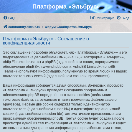
Платформа «Эльбрус»
FAQ
Регистрация
Вход
community.elbrus.ru
Форум Сообщества Эльбрус
Платформа «Эльбрус» - Соглашение о
конфиденциальности
Это соглашение подробно объясняет, как «Платформа «Эльбрус»» и его
подразделения (в дальнейшем «мы», «наш», «Платформа «Эльбрус»»,
«http://forum.elbrus.ru») и phpBB (в дальнейшем «они», «программное
обеспечение phpBB», «www.phpbb.com», «phpBB Limited», «phpBB
Teams») используют информацию, полученную во время любой из ваших
пользовательских сессий (в дальнейшем «ваша информация»).
Ваша информация собирается двумя способами. Во-первых, просмотр
«Платформа «Эльбрус»» приведёт к созданию программным
обеспечением phpBB определённого числа cookies (небольшие
текстовые файлы, загружаемые в папку временных файлов вашего
браузера). Первые две cookie содержат только идентификатор
пользователя (в дальнейшем «user-id») и идентификатор анонимной
сессии (в дальнейшем «session-id»), автоматически присвоенные вам
программным обеспечением phpBB. Третья cookie будет создана после
просмотра одной из тем конференции «Платформа «Эльбрус»» и будет
использоваться для хранения информации о прочтённых вами темах,