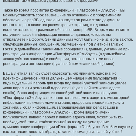
повышая таким образом удобство работы с форумами.
Также во время просмотра конференции «Платформа «Эльбрус»» мы
можем установить cookies, внешние по отношению к программному
обеспечению phpBB, однако они выходят за рамки этого документа,
целью которого является рассмотрение страниц, созданных
исключительно программным обеспечением phpBB. Вторым источником
получения вашей информации являются данные, которые вы
отправляете на форум. Этими данными могут быть, но не исчерпываются,
следующие данные: сообщения, размещённые под учётной записью
Гостя (в дальнейшем «анонимные сообщения»), данные, указанные при
регистрации в конференции «Платформа «Эльбрус»» (в дальнейшем
«ваша учётная запись») и сообщения, оставленные вами после
регистрации и авторизации (в дальнейшем «ваши сообщения»).
Ваша учётная запись будет содержать, как минимум, однозначно
идентифицируемое имя (в дальнейшем «ваше имя пользователя»),
индивидуальный пароль для входа под вашей учётной записью (далее
«ваш пароль») и реальный адрес email (в дальнейшем «ваш адрес
email»). Ваша информация из вашей учётной записи на форумах
«Платформа «Эльбрус»» охраняется законами о защите компьютерной
информации, применяемыми в стране, предоставляющей нам услуги
хостинга. Любая информация, запрашиваемая при регистрации в
конференции «Платформа «Эльбрус»», кроме вашего имени
пользователя, вашего пароля и вашего адреса email, может быть как
необходимой, так и необязательной ко вводу, на усмотрение
администрации конференции «Платформа «Эльбрус»». В любом случае у
вас есть возможность выбрать, какая информация из вашей учётной