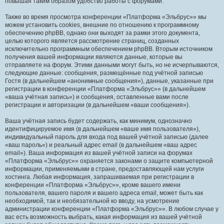
повышая таким образом удобство работы с форумами.
Также во время просмотра конференции «Платформа «Эльбрус»» мы
можем установить cookies, внешние по отношению к программному
обеспечению phpBB, однако они выходят за рамки этого документа,
целью которого является рассмотрение страниц, созданных
исключительно программным обеспечением phpBB. Вторым источником
получения вашей информации являются данные, которые вы
отправляете на форум. Этими данными могут быть, но не исчерпываются,
следующие данные: сообщения, размещённые под учётной записью
Гостя (в дальнейшем «анонимные сообщения»), данные, указанные при
регистрации в конференции «Платформа «Эльбрус»» (в дальнейшем
«ваша учётная запись») и сообщения, оставленные вами после
регистрации и авторизации (в дальнейшем «ваши сообщения»).
Ваша учётная запись будет содержать, как минимум, однозначно
идентифицируемое имя (в дальнейшем «ваше имя пользователя»),
индивидуальный пароль для входа под вашей учётной записью (далее
«ваш пароль») и реальный адрес email (в дальнейшем «ваш адрес
email»). Ваша информация из вашей учётной записи на форумах
«Платформа «Эльбрус»» охраняется законами о защите компьютерной
информации, применяемыми в стране, предоставляющей нам услуги
хостинга. Любая информация, запрашиваемая при регистрации в
конференции «Платформа «Эльбрус»», кроме вашего имени
пользователя, вашего пароля и вашего адреса email, может быть как
необходимой, так и необязательной ко вводу, на усмотрение
администрации конференции «Платформа «Эльбрус»». В любом случае у
вас есть возможность выбрать, какая информация из вашей учётной