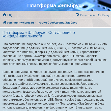
Платформа «Эльбрус»
FAQ
Регистрация
Вход
community.elbrus.ru
Форум Сообщества Эльбрус
Платформа «Эльбрус» - Соглашение о
конфиденциальности
Это соглашение подробно объясняет, как «Платформа «Эльбрус»» и его
подразделения (в дальнейшем «мы», «наш», «Платформа «Эльбрус»»,
«http://forum.elbrus.ru») и phpBB (в дальнейшем «они», «программное
обеспечение phpBB», «www.phpbb.com», «phpBB Limited», «phpBB
Teams») используют информацию, полученную во время любой из ваших
пользовательских сессий (в дальнейшем «ваша информация»).
Ваша информация собирается двумя способами. Во-первых, просмотр
«Платформа «Эльбрус»» приведёт к созданию программным
обеспечением phpBB определённого числа cookies (небольшие
текстовые файлы, загружаемые в папку временных файлов вашего
браузера). Первые две cookie содержат только идентификатор
пользователя (в дальнейшем «user-id») и идентификатор анонимной
сессии (в дальнейшем «session-id»), автоматически присвоенные вам
программным обеспечением phpBB. Третья cookie будет создана после
просмотра одной из тем конференции «Платформа «Эльбрус»» и будет
использоваться для хранения информации о прочтённых вами темах,