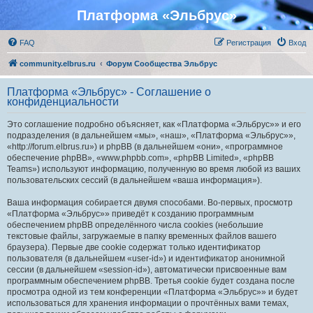
Платформа «Эльбрус»
FAQ
Регистрация
Вход
community.elbrus.ru
Форум Сообщества Эльбрус
Платформа «Эльбрус» - Соглашение о
конфиденциальности
Это соглашение подробно объясняет, как «Платформа «Эльбрус»» и его
подразделения (в дальнейшем «мы», «наш», «Платформа «Эльбрус»»,
«http://forum.elbrus.ru») и phpBB (в дальнейшем «они», «программное
обеспечение phpBB», «www.phpbb.com», «phpBB Limited», «phpBB
Teams») используют информацию, полученную во время любой из ваших
пользовательских сессий (в дальнейшем «ваша информация»).
Ваша информация собирается двумя способами. Во-первых, просмотр
«Платформа «Эльбрус»» приведёт к созданию программным
обеспечением phpBB определённого числа cookies (небольшие
текстовые файлы, загружаемые в папку временных файлов вашего
браузера). Первые две cookie содержат только идентификатор
пользователя (в дальнейшем «user-id») и идентификатор анонимной
сессии (в дальнейшем «session-id»), автоматически присвоенные вам
программным обеспечением phpBB. Третья cookie будет создана после
просмотра одной из тем конференции «Платформа «Эльбрус»» и будет
использоваться для хранения информации о прочтённых вами темах,