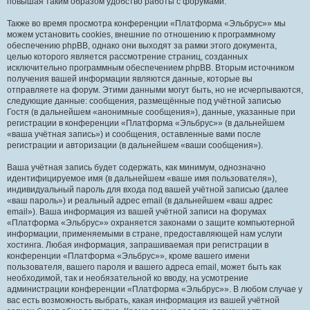
повышая таким образом удобство работы с форумами.
Также во время просмотра конференции «Платформа «Эльбрус»» мы
можем установить cookies, внешние по отношению к программному
обеспечению phpBB, однако они выходят за рамки этого документа,
целью которого является рассмотрение страниц, созданных
исключительно программным обеспечением phpBB. Вторым источником
получения вашей информации являются данные, которые вы
отправляете на форум. Этими данными могут быть, но не исчерпываются,
следующие данные: сообщения, размещённые под учётной записью
Гостя (в дальнейшем «анонимные сообщения»), данные, указанные при
регистрации в конференции «Платформа «Эльбрус»» (в дальнейшем
«ваша учётная запись») и сообщения, оставленные вами после
регистрации и авторизации (в дальнейшем «ваши сообщения»).
Ваша учётная запись будет содержать, как минимум, однозначно
идентифицируемое имя (в дальнейшем «ваше имя пользователя»),
индивидуальный пароль для входа под вашей учётной записью (далее
«ваш пароль») и реальный адрес email (в дальнейшем «ваш адрес
email»). Ваша информация из вашей учётной записи на форумах
«Платформа «Эльбрус»» охраняется законами о защите компьютерной
информации, применяемыми в стране, предоставляющей нам услуги
хостинга. Любая информация, запрашиваемая при регистрации в
конференции «Платформа «Эльбрус»», кроме вашего имени
пользователя, вашего пароля и вашего адреса email, может быть как
необходимой, так и необязательной ко вводу, на усмотрение
администрации конференции «Платформа «Эльбрус»». В любом случае у
вас есть возможность выбрать, какая информация из вашей учётной