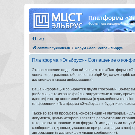
Платформа «Э
Форум пользователей, партнё
FAQ
community.elbrus.ru
Форум Сообщества Эльбрус
Платформа «Эльбрус» - Соглашение о конф
Это соглашение подробно объясняет, как «Платформа «Эль
«они», «программное обеспечение phpBB», «www.phpbb.com
дальнейшем «ваша информация»).
Ваша информация собирается двумя способами. Во-первы
(небольшие текстовые файлы, загружаемые в папку времен
идентификатор анонимной сессии (в дальнейшем «session-
конференции «Платформа «Эльбрус»» и будет использоват
Также во время просмотра конференции «Платформа «Эльб
документа, целью которого является рассмотрение стран
которые вы отправляете на форум. Этими данными могут 
сообщения»), данные, указанные при регистрации в конф
авторизации (в дальнейшем «ваши сообщения»).