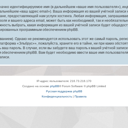
означно идентифицируемое имя (в дальнейшем «ваше имя пользователя»), ин
в дальнейшем «ваш адрес email»). Ваша информация из вашей учётной запис
ане, предоставляющей нам услуги хостинга. Любая информация, запрашива
оля и вашего адреса email, может быть как необходимой, так и необязатель
ность выбрать, какая информация из вашей учётной записи будет общедоступ
ерированных программным обеспечением phpBB.
ием). Однако не рекомендуется использовать этот же самый пароль, регист
латформа «Эльбрус»», пожалуйста, храните его в тайне, ни при каких обсто
ть ваш пароль. В случае, если вы забудете ваш пароль к вашей учётной запи
обеспечением phpBB. Вам будет необходимо ввести ваше имя пользователя и
аписи.
IP-адрес пользователя: 216.73.216.170
Создано на основе
phpBB
® Forum Software © phpBB Limited
Русская поддержка phpBB
Конфиденциальность
|
Правила