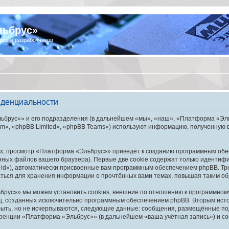
льбрус»
ров и разработчиков
иденциальности
брус»» и его подразделения (в дальнейшем «мы», «наш», «Платформа «Эльбру
», «phpBB Limited», «phpBB Teams») используют информацию, полученную во
х, просмотр «Платформа «Эльбрус»» приведёт к созданию программным обе
ных файлов вашего браузера). Первые две cookie содержат только идентифик
id»), автоматически присвоенные вам программным обеспечением phpBB. Тре
ься для хранения информации о прочтённых вами темах, повышая таким об
рус»» мы можем установить cookies, внешние по отношению к программному 
иц, созданных исключительно программным обеспечением phpBB. Вторым ис
быть, но не исчерпываются, следующие данные: сообщения, размещённые по
еренции «Платформа «Эльбрус»» (в дальнейшем «ваша учётная запись») и со