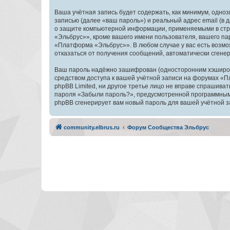
Ваша учётная запись будет содержать, как минимум, одн
записью (далее «ваш пароль») и реальный адрес email (
о защите компьютерной информации, применяемыми в стр
«Эльбрус»», кроме вашего имени пользователя, вашего пар
«Платформа «Эльбрус»». В любом случае у вас есть возмож
отказаться от получения сообщений, автоматически сген
Ваш пароль надёжно зашифрован (односторонним хэширован
средством доступа к вашей учётной записи на форумах «П
phpBB Limited, ни другое третье лицо не вправе спрашива
пароля «Забыли пароль?», предусмотренной программным 
phpBB сгенерирует вам новый пароль для вашей учётной з
community.elbrus.ru
Форум Сообщества Эльбрус