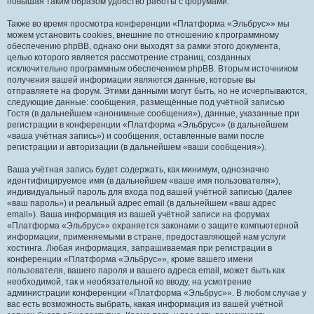
повышая таким образом удобство работы с форумами.
Также во время просмотра конференции «Платформа «Эльбрус»» мы
можем установить cookies, внешние по отношению к программному
обеспечению phpBB, однако они выходят за рамки этого документа,
целью которого является рассмотрение страниц, созданных
исключительно программным обеспечением phpBB. Вторым источником
получения вашей информации являются данные, которые вы
отправляете на форум. Этими данными могут быть, но не исчерпываются,
следующие данные: сообщения, размещённые под учётной записью
Гостя (в дальнейшем «анонимные сообщения»), данные, указанные при
регистрации в конференции «Платформа «Эльбрус»» (в дальнейшем
«ваша учётная запись») и сообщения, оставленные вами после
регистрации и авторизации (в дальнейшем «ваши сообщения»).
Ваша учётная запись будет содержать, как минимум, однозначно
идентифицируемое имя (в дальнейшем «ваше имя пользователя»),
индивидуальный пароль для входа под вашей учётной записью (далее
«ваш пароль») и реальный адрес email (в дальнейшем «ваш адрес
email»). Ваша информация из вашей учётной записи на форумах
«Платформа «Эльбрус»» охраняется законами о защите компьютерной
информации, применяемыми в стране, предоставляющей нам услуги
хостинга. Любая информация, запрашиваемая при регистрации в
конференции «Платформа «Эльбрус»», кроме вашего имени
пользователя, вашего пароля и вашего адреса email, может быть как
необходимой, так и необязательной ко вводу, на усмотрение
администрации конференции «Платформа «Эльбрус»». В любом случае у
вас есть возможность выбрать, какая информация из вашей учётной