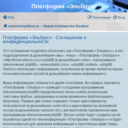
Платформа «Эльбрус»
FAQ
Регистрация
Вход
community.elbrus.ru
Форум Сообщества Эльбрус
Платформа «Эльбрус» - Соглашение о
конфиденциальности
Это соглашение подробно объясняет, как «Платформа «Эльбрус»» и его
подразделения (в дальнейшем «мы», «наш», «Платформа «Эльбрус»»,
«http://forum.elbrus.ru») и phpBB (в дальнейшем «они», «программное
обеспечение phpBB», «www.phpbb.com», «phpBB Limited», «phpBB
Teams») используют информацию, полученную во время любой из ваших
пользовательских сессий (в дальнейшем «ваша информация»).
Ваша информация собирается двумя способами. Во-первых, просмотр
«Платформа «Эльбрус»» приведёт к созданию программным
обеспечением phpBB определённого числа cookies (небольшие
текстовые файлы, загружаемые в папку временных файлов вашего
браузера). Первые две cookie содержат только идентификатор
пользователя (в дальнейшем «user-id») и идентификатор анонимной
сессии (в дальнейшем «session-id»), автоматически присвоенные вам
программным обеспечением phpBB. Третья cookie будет создана после
просмотра одной из тем конференции «Платформа «Эльбрус»» и будет
использоваться для хранения информации о прочтённых вами темах,