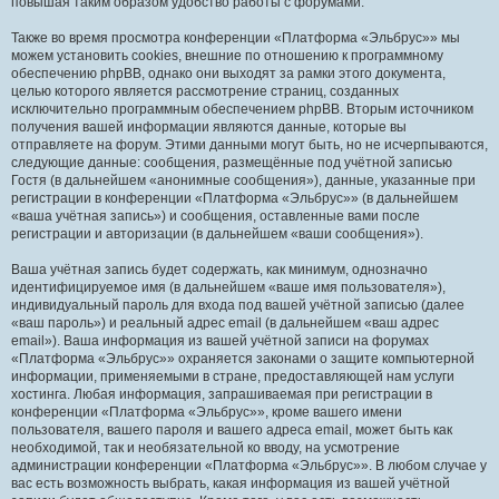
повышая таким образом удобство работы с форумами.
Также во время просмотра конференции «Платформа «Эльбрус»» мы
можем установить cookies, внешние по отношению к программному
обеспечению phpBB, однако они выходят за рамки этого документа,
целью которого является рассмотрение страниц, созданных
исключительно программным обеспечением phpBB. Вторым источником
получения вашей информации являются данные, которые вы
отправляете на форум. Этими данными могут быть, но не исчерпываются,
следующие данные: сообщения, размещённые под учётной записью
Гостя (в дальнейшем «анонимные сообщения»), данные, указанные при
регистрации в конференции «Платформа «Эльбрус»» (в дальнейшем
«ваша учётная запись») и сообщения, оставленные вами после
регистрации и авторизации (в дальнейшем «ваши сообщения»).
Ваша учётная запись будет содержать, как минимум, однозначно
идентифицируемое имя (в дальнейшем «ваше имя пользователя»),
индивидуальный пароль для входа под вашей учётной записью (далее
«ваш пароль») и реальный адрес email (в дальнейшем «ваш адрес
email»). Ваша информация из вашей учётной записи на форумах
«Платформа «Эльбрус»» охраняется законами о защите компьютерной
информации, применяемыми в стране, предоставляющей нам услуги
хостинга. Любая информация, запрашиваемая при регистрации в
конференции «Платформа «Эльбрус»», кроме вашего имени
пользователя, вашего пароля и вашего адреса email, может быть как
необходимой, так и необязательной ко вводу, на усмотрение
администрации конференции «Платформа «Эльбрус»». В любом случае у
вас есть возможность выбрать, какая информация из вашей учётной