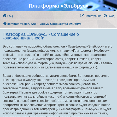
Платформа «Эльбрус»
FAQ
Регистрация
Вход
community.elbrus.ru
Форум Сообщества Эльбрус
Платформа «Эльбрус» - Соглашение о
конфиденциальности
Это соглашение подробно объясняет, как «Платформа «Эльбрус»» и его
подразделения (в дальнейшем «мы», «наш», «Платформа «Эльбрус»»,
«http://forum.elbrus.ru») и phpBB (в дальнейшем «они», «программное
обеспечение phpBB», «www.phpbb.com», «phpBB Limited», «phpBB
Teams») используют информацию, полученную во время любой из ваших
пользовательских сессий (в дальнейшем «ваша информация»).
Ваша информация собирается двумя способами. Во-первых, просмотр
«Платформа «Эльбрус»» приведёт к созданию программным
обеспечением phpBB определённого числа cookies (небольшие
текстовые файлы, загружаемые в папку временных файлов вашего
браузера). Первые две cookie содержат только идентификатор
пользователя (в дальнейшем «user-id») и идентификатор анонимной
сессии (в дальнейшем «session-id»), автоматически присвоенные вам
программным обеспечением phpBB. Третья cookie будет создана после
просмотра одной из тем конференции «Платформа «Эльбрус»» и будет
использоваться для хранения информации о прочтённых вами темах,