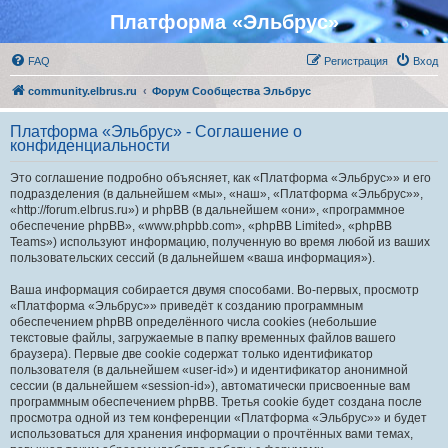
Платформа «Эльбрус»
FAQ
Регистрация
Вход
community.elbrus.ru
Форум Сообщества Эльбрус
Платформа «Эльбрус» - Соглашение о
конфиденциальности
Это соглашение подробно объясняет, как «Платформа «Эльбрус»» и его
подразделения (в дальнейшем «мы», «наш», «Платформа «Эльбрус»»,
«http://forum.elbrus.ru») и phpBB (в дальнейшем «они», «программное
обеспечение phpBB», «www.phpbb.com», «phpBB Limited», «phpBB
Teams») используют информацию, полученную во время любой из ваших
пользовательских сессий (в дальнейшем «ваша информация»).
Ваша информация собирается двумя способами. Во-первых, просмотр
«Платформа «Эльбрус»» приведёт к созданию программным
обеспечением phpBB определённого числа cookies (небольшие
текстовые файлы, загружаемые в папку временных файлов вашего
браузера). Первые две cookie содержат только идентификатор
пользователя (в дальнейшем «user-id») и идентификатор анонимной
сессии (в дальнейшем «session-id»), автоматически присвоенные вам
программным обеспечением phpBB. Третья cookie будет создана после
просмотра одной из тем конференции «Платформа «Эльбрус»» и будет
использоваться для хранения информации о прочтённых вами темах,