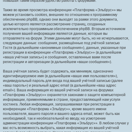
повышая таким образом удобство работы с форумами.
Также во время просмотра конференции «Платформа «Эльбрус»» мы
можем установить cookies, внешние по отношению к программному
обеспечению phpBB, однако они выходят за рамки этого документа,
целью которого является рассмотрение страниц, созданных
исключительно программным обеспечением phpBB. Вторым источником
получения вашей информации являются данные, которые вы
отправляете на форум. Этими данными могут быть, но не исчерпываются,
следующие данные: сообщения, размещённые под учётной записью
Гостя (в дальнейшем «анонимные сообщения»), данные, указанные при
регистрации в конференции «Платформа «Эльбрус»» (в дальнейшем
«ваша учётная запись») и сообщения, оставленные вами после
регистрации и авторизации (в дальнейшем «ваши сообщения»).
Ваша учётная запись будет содержать, как минимум, однозначно
идентифицируемое имя (в дальнейшем «ваше имя пользователя»),
индивидуальный пароль для входа под вашей учётной записью (далее
«ваш пароль») и реальный адрес email (в дальнейшем «ваш адрес
email»). Ваша информация из вашей учётной записи на форумах
«Платформа «Эльбрус»» охраняется законами о защите компьютерной
информации, применяемыми в стране, предоставляющей нам услуги
хостинга. Любая информация, запрашиваемая при регистрации в
конференции «Платформа «Эльбрус»», кроме вашего имени
пользователя, вашего пароля и вашего адреса email, может быть как
необходимой, так и необязательной ко вводу, на усмотрение
администрации конференции «Платформа «Эльбрус»». В любом случае у
вас есть возможность выбрать, какая информация из вашей учётной